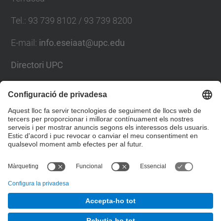
Tel.
:
93 739 8102 / 93 739 8200
E-mail
:
info.eseiaat@upc.edu
Directori UPC
Formulari de contacte
Llista Xarxes Socials
© UPC
Escola Superior d’Enginyeries Industrial,
Aeroespacial i Audiovisual de Terrassa. ESEIAAT