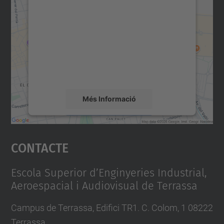
consentiment per carregar el
servei Google Maps!
Utilitzem un servei de tercers per incrustar
contingut del mapa que pugui recollir dades
sobre la vostra activitat. Reviseu-ne els
detalls i accepteu el servei per veure el
mapa.
Més Informació
Accepta
Contacte
powered by
Usercentrics Consent
Management Platform
Escola Superior d’Enginyeries Industrial,
Aeroespacial i Audiovisual de Terrassa
Campus de Terrassa, Edifici TR1. C. Colom, 1 08222
Terrassa