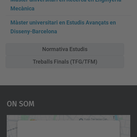
Mecànica
Màster universitari en Estudis Avançats en
Disseny-Barcelona
Normativa Estudis
Treballs Finals (TFG/TFM)
On Som
Necessitem el vostre