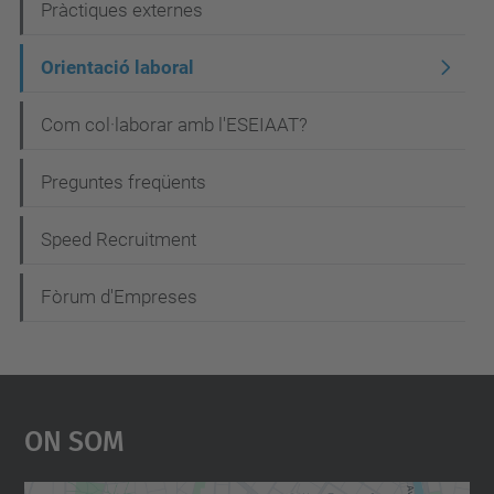
Pràctiques externes
v
e
Orientació laboral
g
Com col·laborar amb l'ESEIAAT?
a
c
Preguntes freqüents
i
Speed Recruitment
ó
Fòrum d'Empreses
On Som