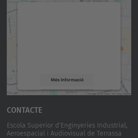
Necessitem el vostre
consentiment per carregar el
servei Google Maps!
Utilitzem un servei de tercers per incrustar
contingut del mapa que pugui recollir dades
sobre la vostra activitat. Reviseu-ne els
detalls i accepteu el servei per veure el
mapa.
Més Informació
Accepta
Contacte
powered by
Usercentrics Consent
Management Platform
Escola Superior d’Enginyeries Industrial,
Aeroespacial i Audiovisual de Terrassa