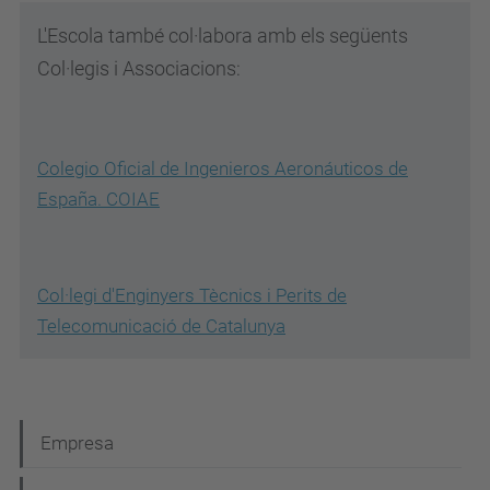
L'Escola també col·labora amb els següents
Col·legis i Associacions:
Colegio Oficial de Ingenieros Aeronáuticos de
España. COIAE
Col·legi d'Enginyers Tècnics i Perits de
Telecomunicació de Catalunya
N
Empresa
a