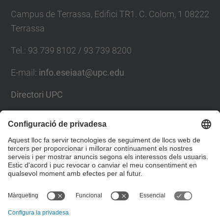
Campus de Terrassa, Edifici TR1. C. Colom, 1 08222
Terrassa
Tel.
:
93 739 8102 / 93 739 8200
E-mail
:
info.eseiaat@upc.edu
Directori UPC
Formulari de contacte
Llista Xarxes Socials