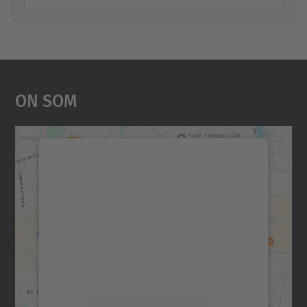
On Som
Necessitem el vostre
consentiment per carregar el
servei Google Maps!
Utilitzem un servei de tercers per incrustar
contingut del mapa que pugui recollir dades
sobre la vostra activitat. Reviseu-ne els
detalls i accepteu el servei per veure el
mapa.