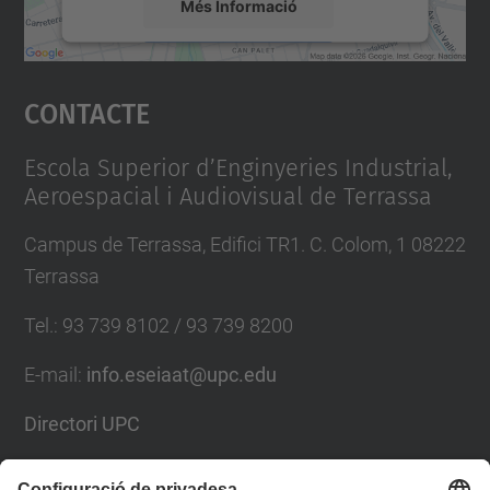
Més Informació
Accepta
Contacte
powered by
Usercentrics Consent
Management Platform
Escola Superior d’Enginyeries Industrial,
Aeroespacial i Audiovisual de Terrassa
Campus de Terrassa, Edifici TR1. C. Colom, 1 08222
Terrassa
Tel.
:
93 739 8102 / 93 739 8200
E-mail
:
info.eseiaat@upc.edu
Directori UPC
Formulari de contacte