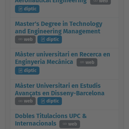
Aeronautical Engineering
web
díptic
Master's Degree in Technology
and Engineering Management
web
díptic
Màster universitari en Recerca en
Enginyeria Mecànica
web
díptic
Màster Universitari en Estudis
Avançats en Disseny-Barcelona
web
díptic
Dobles Titulacions UPC &
Internacionals
web