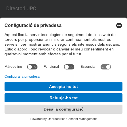
Directori UPC
Formulari de contacte
Llista Xarxes Socials
© UPC
Escola Superior d’Enginyeries Industrial,
Aeroespacial i Audiovisual de Terrassa. ESEIAAT
Desenvolupat amb
Mapa del lloc
Accessibilitat
Avís legal
Configuració de privadesa