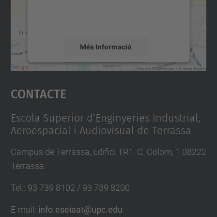
sobre la vostra activitat. Reviseu-ne els
detalls i accepteu el servei per veure el
mapa.
Més Informació
Accepta
Contacte
powered by
Usercentrics Consent
Management Platform
Escola Superior d’Enginyeries Industrial,
Aeroespacial i Audiovisual de Terrassa
Campus de Terrassa, Edifici TR1. C. Colom, 1 08222
Terrassa
Tel.
:
93 739 8102 / 93 739 8200
E-mail
:
info.eseiaat@upc.edu