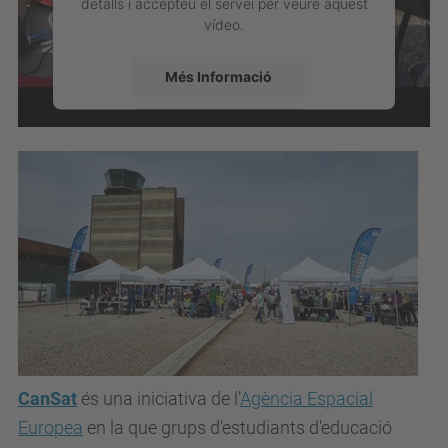
detalls i accepteu el servei per veure aquest
vídeo.
Més Informació
Accepta
powered by
Usercentrics Consent
Management Platform
CanSat
és una iniciativa de l’
Agència Espacial
Europea
en la que grups d'estudiants d'educació