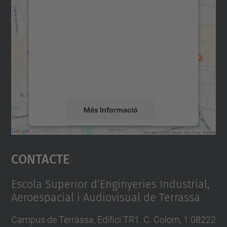
consentiment per carregar el
servei Google Maps!
Utilitzem un servei de tercers per incrustar
contingut del mapa que pugui recollir dades
sobre la vostra activitat. Reviseu-ne els
detalls i accepteu el servei per veure el
mapa.
Més Informació
Accepta
Contacte
powered by
Usercentrics Consent
Management Platform
Escola Superior d’Enginyeries Industrial,
Aeroespacial i Audiovisual de Terrassa
Campus de Terrassa, Edifici TR1. C. Colom, 1 08222