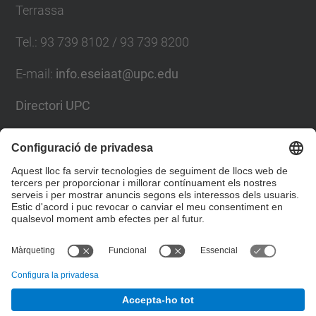
Terrassa
Tel.
:
93 739 8102 / 93 739 8200
E-mail
:
info.eseiaat@upc.edu
Directori UPC
Formulari de contacte
Llista Xarxes Socials
© UPC
Escola Superior d’Enginyeries Industrial,
Aeroespacial i Audiovisual de Terrassa. ESEIAAT