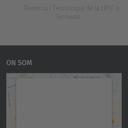
Recerca i Tecnologia de la UPC a
Terrassa
On Som
Necessitem el vostre
consentiment per carregar el
servei Google Maps!
Utilitzem un servei de tercers per incrustar
contingut del mapa que pugui recollir dades
sobre la vostra activitat. Reviseu-ne els