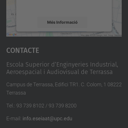
detalls i accepteu el servei per veure el
mapa.
Més Informació
Accepta
Contacte
powered by
Usercentrics Consent
Management Platform
Escola Superior d’Enginyeries Industrial,
Aeroespacial i Audiovisual de Terrassa
Campus de Terrassa, Edifici TR1. C. Colom, 1 08222
Terrassa
Tel.
:
93 739 8102 / 93 739 8200
E-mail
:
info.eseiaat@upc.edu