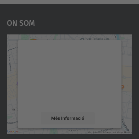
On Som
Necessitem el vostre
consentiment per carregar el
servei Google Maps!
Utilitzem un servei de tercers per incrustar
contingut del mapa que pugui recollir dades
sobre la vostra activitat. Reviseu-ne els
detalls i accepteu el servei per veure el
mapa.
Més Informació
Accepta