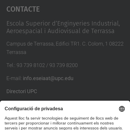
Contacte
powered by
Usercentrics Consent
Management Platform
Escola Superior d’Enginyeries Industrial,
Aeroespacial i Audiovisual de Terrassa
Campus de Terrassa, Edifici TR1. C. Colom, 1 08222
Terrassa
Tel.
:
93 739 8102 / 93 739 8200
E-mail
:
info.eseiaat@upc.edu
Directori UPC
Formulari de contacte
Llista Xarxes Socials