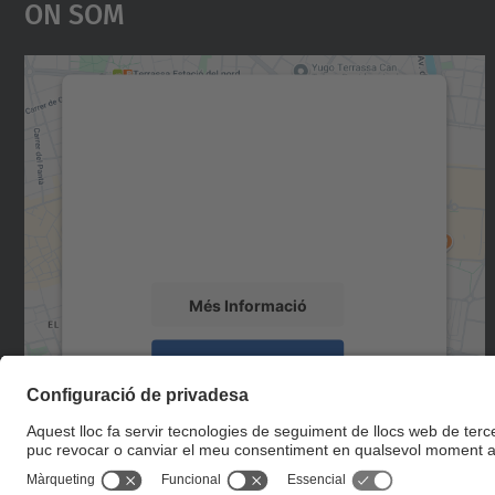
On Som
Necessitem el vostre consentiment
per carregar el servei Google Maps!
Utilitzem un servei de tercers per incrustar
contingut del mapa que pugui recollir dades
sobre la vostra activitat. Reviseu-ne els
detalls i accepteu el servei per veure el mapa.
Més Informació
Accepta
powered by
Usercentrics Consent
Management Platform