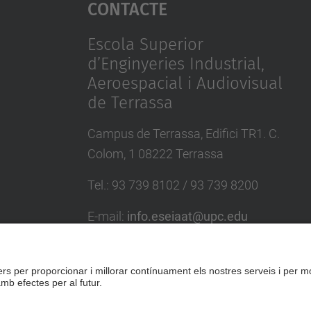
Contacte
Escola Superior
d’Enginyeries Industrial,
Aeroespacial i Audiovisual
de Terrassa
Campus de Terrassa, Edifici TR1. C.
Colom, 1 08222 Terrassa
Tel.
:
93 739 8102 / 93 739 8200
E-mail
:
info.eseiaat@upc.edu
Directori UPC
Formulari de contacte