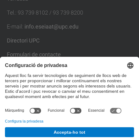
Tel.
:
93 739 8102 / 93 739 8200
E-mail
:
info.eseiaat@upc.edu
Directori UPC
Formulari de contacte
Llista Xarxes Socials
© UPC
Escola Superior d’Enginyeries Industrial,
Aeroespacial i Audiovisual de Terrassa. ESEIAAT