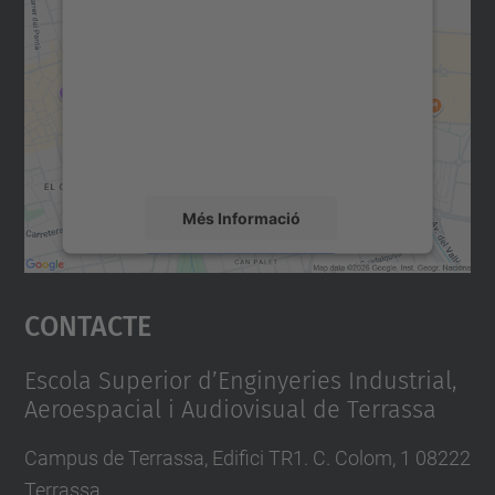
consentiment per carregar el
servei Google Maps!
Utilitzem un servei de tercers per incrustar
contingut del mapa que pugui recollir dades
sobre la vostra activitat. Reviseu-ne els
detalls i accepteu el servei per veure el
mapa.
Més Informació
Accepta
Contacte
powered by
Usercentrics Consent
Management Platform
Escola Superior d’Enginyeries Industrial,
Aeroespacial i Audiovisual de Terrassa
Campus de Terrassa, Edifici TR1. C. Colom, 1 08222
Terrassa