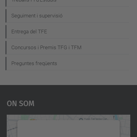
N
a
Seguiment i supervisió
v
e
Entrega del TFE
g
Concursos i Premis TFG i TFM
a
c
Preguntes freqüents
i
ó
On Som
Necessitem el vostre