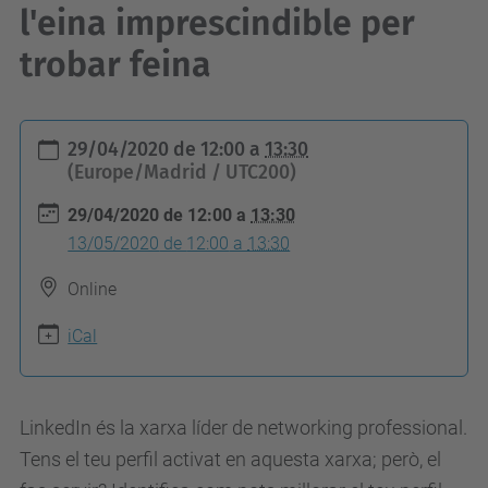
l'eina imprescindible per
trobar feina
h
29/04/2020
de
12:00
a
13:30
t
(Europe/Madrid / UTC200)
t
29/04/2020
de
12:00
a
13:30
p
13/05/2020
de
12:00
a
13:30
s
Online
:
/
iCal
/
e
s
LinkedIn és la xarxa líder de networking professional.
e
Tens el teu perfil activat en aquesta xarxa; però, el
i