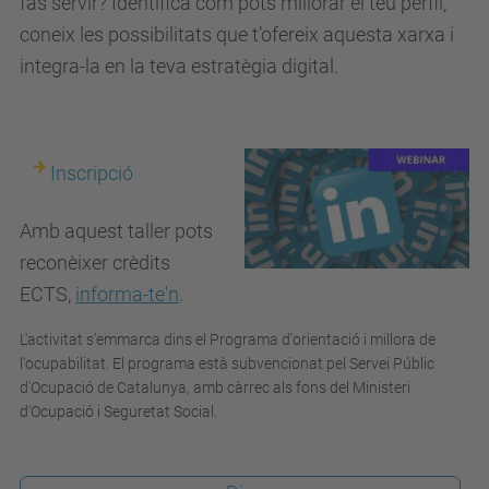
fas servir? Identifica com pots millorar el teu perfil,
a
coneix les possibilitats que t’ofereix aquesta xarxa i
a
integra-la en la teva estratègia digital.
t
.
u
Inscripció
p
c
Amb aquest taller pots
.
reconèixer
crèdits
e
ECTS,
informa-te'n
.
d
L'activitat s'emmarca dins el
Programa d'orientació i millora de
u
l'ocupabilitat.
El programa està subvencionat pel Servei Públic
/
d'Ocupació de Catalunya, amb càrrec als fons del Ministeri
c
d'Ocupació i Seguretat Social.
a
/