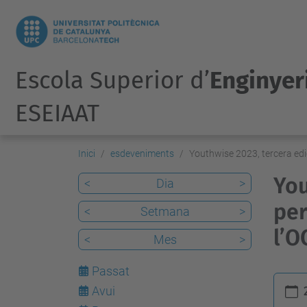
Escola Superior d’
Enginyeri
ESEIAAT
Inici
esdeveniments
Youthwise 2023, tercera edi
You
<
Dia
>
per
<
Setmana
>
l’O
<
Mes
>
Passat
h
Avui
7
t