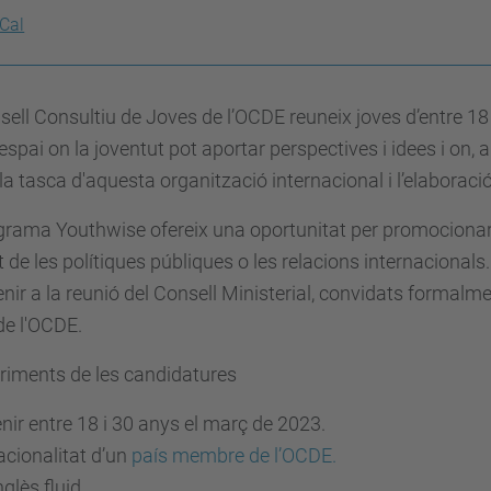
iCal
sell Consultiu de Joves de l’OCDE r
euneix joves d’entre 1
espai on la joventut pot aportar perspectives i idees i on, 
la tasca d'aquesta organització internacional i l’elaboraci
grama Youthwise ofereix una oportunitat per promocionar
t de les polítiques públiques o les relacions internacional
enir a la reunió del Consell Ministerial, convidats formalm
 de l'OCDE.
riments de les candidatures
nir entre 18 i 30 anys el març de 2023.
cionalitat d’un
país membre de l’OCDE.
glès fluid.