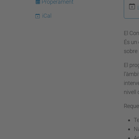
Properament
t
iCal
p
s
El Con
:
És un 
/
sobre 
/
e
El pro
s
l’àmbi
e
interv
i
nivell
a
a
Reque
t
Te
.
Na
u
An