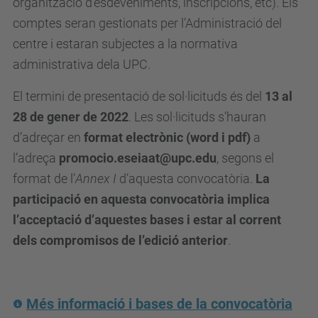
organització d’esdeveniments, inscripcions, etc). Els
s
comptes seran gestionats per l’Administració del
d
centre i estaran subjectes a la normativa
e
administrativa dela UPC.
v
e
El termini de presentació de sol·licituds és del
13 al
n
28 de gener de 2022
. Les sol·licituds s’hauran
i
d’adreçar en
format electrònic (word i pdf)
a
m
l’adreça
promocio.eseiaat@upc.edu
, segons el
e
format de l’
Annex I
d’aquesta convocatòria.
La
n
participació en aquesta convocatòria implica
t
l’acceptació d’aquestes bases i estar al corrent
s
dels compromisos de l’edició anterior
.
/
x
i
Més informació i bases de la convocatòria