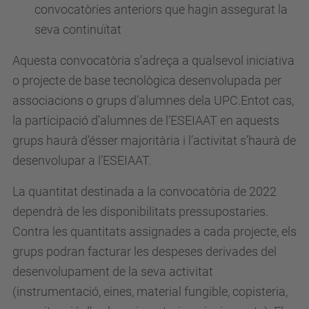
a
convocatòries anteriors que hagin assegurat la
a
seva continuïtat
t
Aquesta convocatòria s’adreça a qualsevol iniciativa
.
o projecte de base tecnològica desenvolupada per
u
associacions o grups d’alumnes dela UPC.Entot cas,
p
la participació d’alumnes de l’ESEIAAT en aquests
c
grups haurà d’ésser majoritària i l’activitat s’haurà de
.
desenvolupar a l’ESEIAAT.
e
d
La quantitat destinada a la convocatòria de 2022
u
dependrà de les disponibilitats pressupostaries.
/
Contra les quantitats assignades a cada projecte, els
c
grups podran facturar les despeses derivades del
a
desenvolupament de la seva activitat
/
(instrumentació, eines, material fungible, copisteria,
e