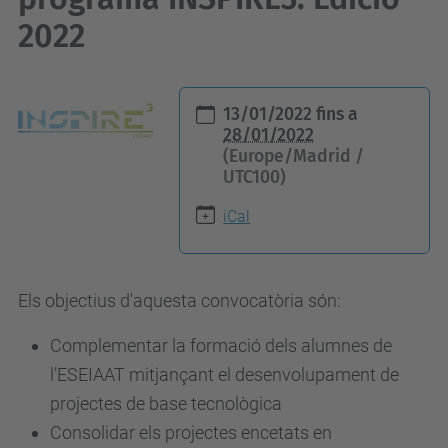
2022
h
13/01/2022
fins a
t
28/01/2022
(Europe/Madrid /
t
UTC100)
p
s
iCal
:
/
Els objectius d'aquesta convocatòria són:
/
e
Complementar la formació dels alumnes de
s
l’ESEIAAT mitjançant el desenvolupament de
e
projectes de base tecnològica
i
Consolidar els projectes encetats en