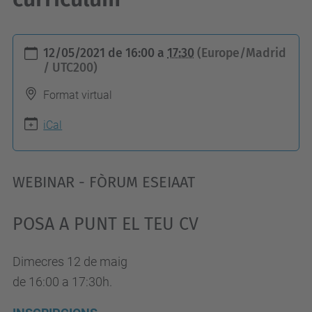
h
12/05/2021
de
16:00
a
17:30
(Europe/Madrid
t
/ UTC200)
t
Format virtual
p
s
iCal
:
/
WEBINAR - FÒRUM ESEIAAT
/
e
POSA A PUNT EL TEU CV
s
e
Dimecres 12 de maig
i
de 16:00 a 17:30h.
a
a