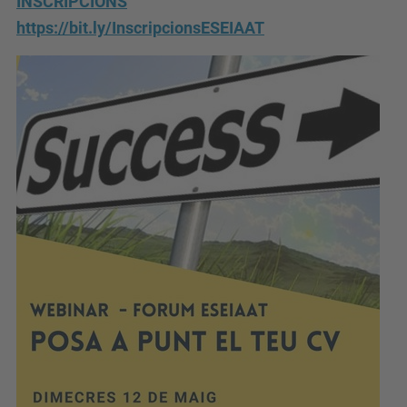
INSCRIPCIONS
t
https://bit.ly/InscripcionsESEIAAT
.
u
p
c
.
e
d
u
/
c
a
/
e
s