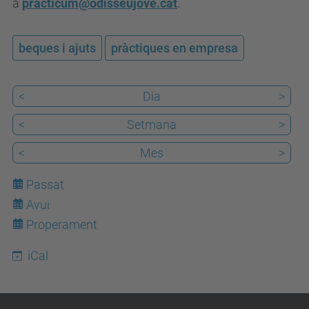
a
practicum@odisseujove.cat
.
-
f
beques i ajuts
pràctiques en empresa
e
r
<
Dia
>
-
p
<
Setmana
>
r
<
Mes
>
a
c
Passat
t
Avui
7
i
Properament
q
iCal
u
e
s