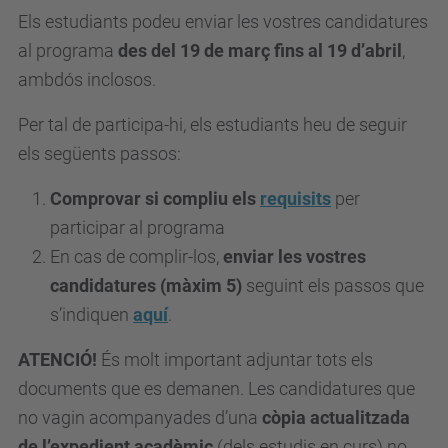
t
Els estudiants podeu enviar les vostres candidatures
.
al programa
des del 19 de març
fins al 19 d’abril
,
u
ambdós inclosos.
p
Per tal de participa-hi, els estudiants heu de seguir
c
els següents passos:
.
e
Comprovar si compliu els
requisits
per
d
participar al programa
u
En cas de complir-los,
enviar les vostres
/
candidatures (màxim 5)
seguint els passos que
c
s’indiquen
aquí
.
a
ATENCIÓ!
És molt important adjuntar tots els
/
documents que es demanen. Les candidatures que
e
no vagin acompanyades d’una
còpia actualitzada
s
de l’expedient acadèmic
(dels estudis en curs) no