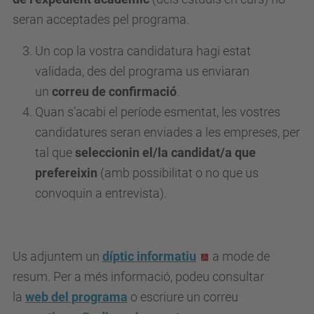
d
seran acceptades pel programa.
e
v
Un cop la vostra candidatura hagi estat
e
validada, des del programa us enviaran
n
un
correu de confirmació
.
i
Quan s’acabi el període esmentat, les vostres
m
candidatures seran enviades a les empreses, per
e
tal que
seleccionin el/la candidat/a que
n
prefereixin
(amb possibilitat o no que us
t
convoquin a entrevista).
s
/
v
Us adjuntem un
díptic informatiu
a mode de
o
resum. Per a més informació, podeu consultar
l
la
web del programa
o escriure un correu
s