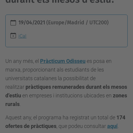
h
19/04/2021
(Europe/Madrid / UTC200)
t
t
iCal
p
s
Un any més, el
Pràcticum Odisseu
es posa en
:
marxa, proporcionant als estudiants de les
/
universitats catalanes la possibilitat de
/
realitzar
pràctiques remunerades
durant els mesos
e
d’estiu
en empreses i institucions ubicades en
zones
s
rurals
.
e
i
Aquest any, el programa ha registrat un total de
174
a
ofertes de pràctiques
, que podeu consultar
aquí
.
a