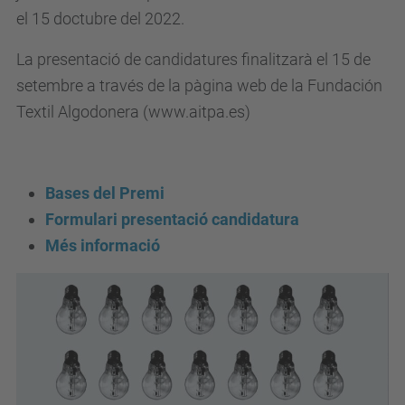
d
el 15 doctubre del 2022.
e
La presentació de candidatures finalitzarà el 15 de
v
setembre a través de la pàgina web de la Fundación
e
Textil Algodonera (www.aitpa.es)
n
i
m
e
Bases del Premi
n
Formulari presentació candidatura
t
Més informació
s
/
v
i
i
i