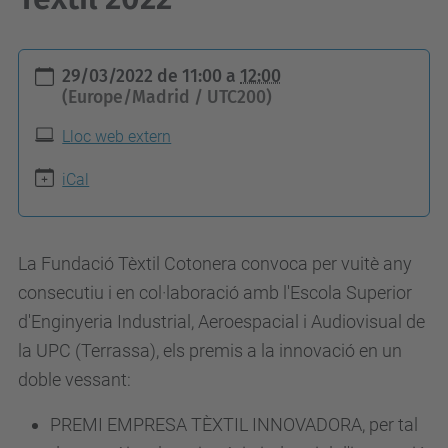
h
29/03/2022
de
11:00
a
12:00
t
(Europe/Madrid / UTC200)
t
Lloc web extern
p
s
iCal
:
/
La Fundació Tèxtil Cotonera convoca per vuitè any
/
consecutiu i en col·laboració amb l'Escola Superior
e
d'Enginyeria Industrial, Aeroespacial i Audiovisual de
s
la UPC (Terrassa), els premis a la innovació en un
e
doble vessant:
i
a
PREMI EMPRESA TÈXTIL INNOVADORA, per tal
a