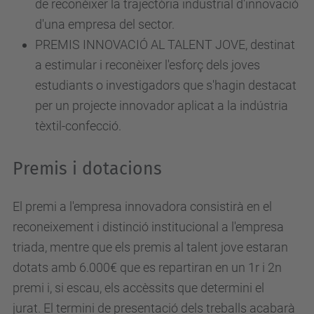
de reconèixer la trajectòria industrial d'innovació
t
d'una empresa del sector.
.
PREMIS INNOVACIÓ AL TALENT JOVE, destinat
u
a estimular i reconèixer l'esforç dels joves
p
estudiants o investigadors que s'hagin destacat
c
per un projecte innovador aplicat a la indústria
.
tèxtil-confecció.
e
d
Premis i dotacions
u
/
El premi a l'empresa innovadora consistirà en el
c
reconeixement i distinció institucional a l'empresa
a
triada, mentre que els premis al talent jove estaran
/
dotats amb 6.000€ que es repartiran en un 1r i 2n
e
premi i, si escau, els accèssits que determini el
s
jurat.
El termini de presentació dels treballs acabarà