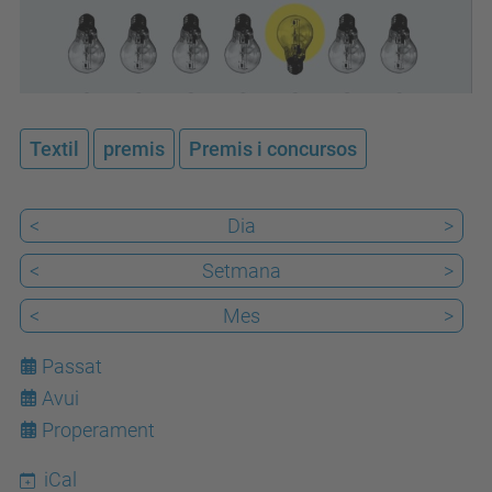
-
e
d
i
Textil
premis
Premis i concursos
c
i
o
<
Dia
>
-
<
Setmana
>
d
e
<
Mes
>
l
Passat
s
Avui
7
-
Properament
p
r
iCal