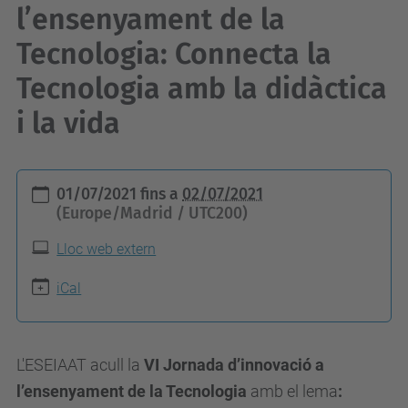
l’ensenyament de la
Tecnologia: Connecta la
Tecnologia amb la didàctica
i la vida
h
01/07/2021
fins a
02/07/2021
t
(Europe/Madrid / UTC200)
t
Lloc web extern
p
s
iCal
:
/
L'ESEIAAT acull la
VI Jornada d’innovació a
/
l’ensenyament de la Tecnologia
amb el lema
:
e