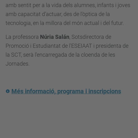
amb sentit per a la vida dels alumnes, infants i joves
a
amb capacitat d’actuar, des de l’òptica de la
/
tecnologia, en la millora del món actual i del futur.
e
s
La professora
Núria Salán
,
Sotsdirectora de
d
Promoció i Estudiantat de l'ESEIAAT i presidenta de
e
la SCT, serà l'encarregada de la cloenda de les
v
Jornades.
e
n
i
Més informació, programa i inscripcions
m
e
n
t
s