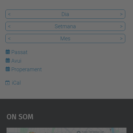
/
v
<
Dia
>
i
<
Setmana
>
-
<
Mes
>
j
o
Passat
r
Avui
7
n
Properament
a
d
iCal
a
-
d
On Som
2
0