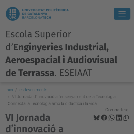
Escola Superior
d’
Enginyeries Industrial,
Aeroespacial i Audiovisual
de Terrassa
. ESEIAAT
Inici
esdeveniments
VI Jornada d’innovació a l’ensenyament de la Tecnologia:
Connecta la Tecnologia amb la didàctica i la vida
Comparteix:
VI Jornada
d’innovació a