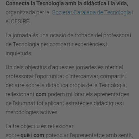
Connecta la Tecnologia amb la didàctica i la vida,
s
organitzada per la
Societat Catalana de Tecnologia
i
e
el CESIRE.
i
a
La jornada és una ocasió de trobada del professorat
a
de Tecnologia per compartir experiències i
t
inquietuds.
.
u
Un dels objectius d’aquestes jornades és oferir al
p
professorat l’oportunitat d’intercanviar, compartir i
c
debatre sobre la didàctica pròpia de la Tecnologia,
.
reflexionant
com
podem millorar els aprenentatges
e
de l’alumnat tot aplicant estratègies didàctiques i
d
metodologies actives.
u
L’altre objectiu és reflexionar
/
sobre
què
i
com
potenciar l’aprenentatge amb sentit,
c