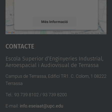
i
detalls i accepteu el servei per veure el
t
mapa.
e
Més Informació
-
v
Accepta
i
Contacte
powered by
Usercentrics Consent
r
Management Platform
t
Escola Superior d’Enginyeries Industrial,
u
Aeroespacial i Audiovisual de Terrassa
a
l
Campus de Terrassa, Edifici TR1. C. Colom, 1 08222
-
Terrassa
f
Tel.
:
93 739 8102 / 93 739 8200
a
i
E-mail
:
info.eseiaat@upc.edu
r