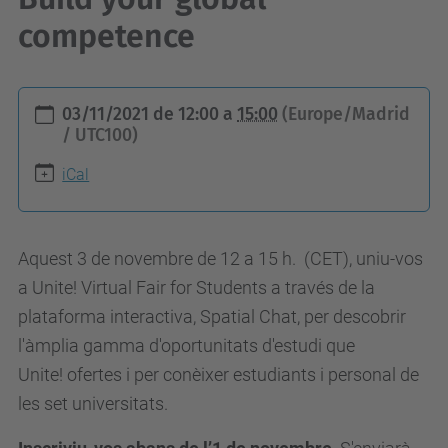
competence
h
03/11/2021
de
12:00
a
15:00
(Europe/Madrid
t
/ UTC100)
t
iCal
p
s
:
Aquest 3 de novembre de 12 a 15 h. (CET), uniu-vos
/
a Unite!
Virtual Fair for Students
a través de la
/
plataforma interactiva,
Spatial Chat
, per descobrir
e
l'àmplia gamma d'oportunitats d'estudi que
s
Unite!
ofertes i per conèixer estudiants i personal de
e
les set universitats.
i