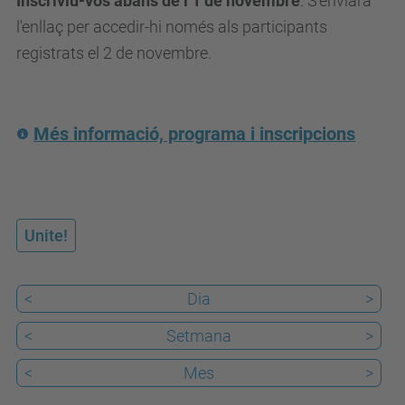
Inscriviu-vos abans de l’1 de novembre
. S'enviarà
a
l'enllaç per accedir-hi només als participants
a
registrats el 2 de novembre.
t
.
u
p
Més informació, programa i inscripcions
c
.
e
Unite!
d
u
/
<
Dia
>
c
<
Setmana
>
a
/
<
Mes
>
e