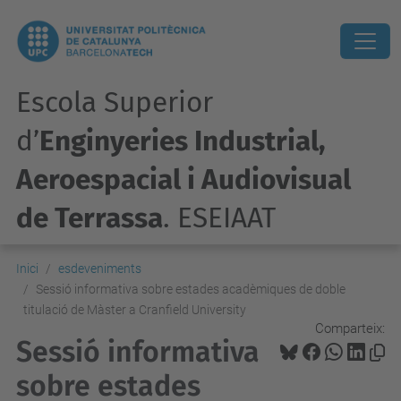
Escola Superior
d’
Enginyeries Industrial,
Aeroespacial i Audiovisual
de Terrassa
. ESEIAAT
Inici
esdeveniments
Sessió informativa sobre estades acadèmiques de doble
titulació de Màster a Cranfield University
Comparteix:
Sessió informativa
sobre estades