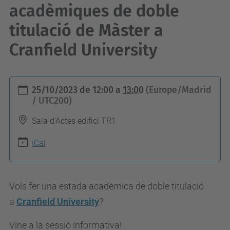
acadèmiques de doble
titulació de Màster a
Cranfield University
h
25/10/2023
de
12:00
a
13:00
(Europe/Madrid
t
/ UTC200)
t
Sala d'Actes edifici TR1
p
s
iCal
:
/
Vols fer una estada acadèmica de doble titulació
/
a
Cranfield
University
?
e
s
Vine a la sessió informativa!