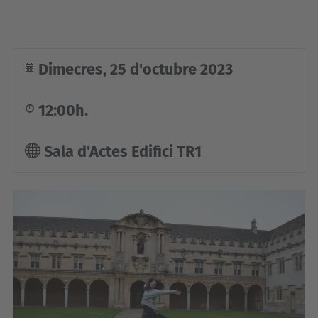
e
i
a
a
Dimecres, 25 d'octubre 2023
t
.
12:00h.
u
p
Sala d'Actes Edifici TR1
c
.
e
d
u
/
c
a