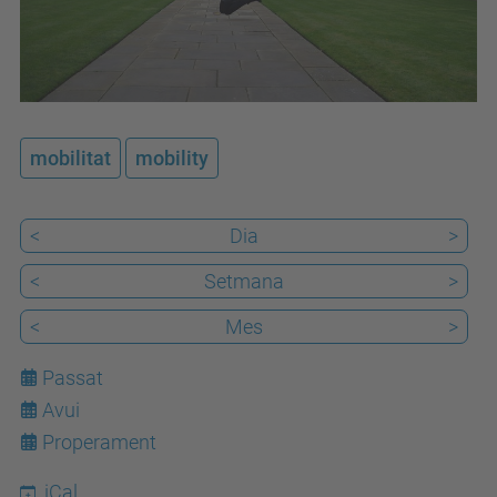
/
e
s
d
e
mobilitat
mobility
v
e
<
Dia
>
n
i
<
Setmana
>
m
<
Mes
>
e
n
Passat
t
Avui
7
s
Properament
/
iCal