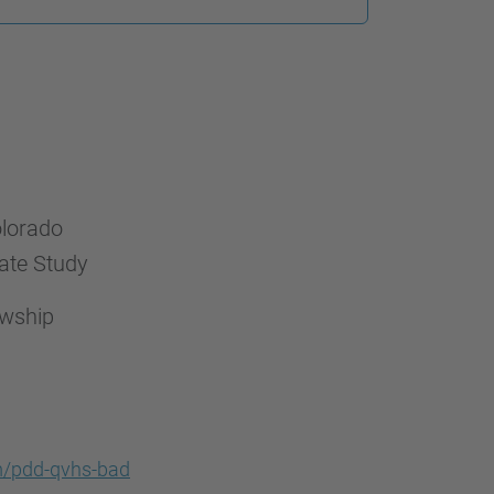
olorado
ate Study
owship
m/pdd-qvhs-bad