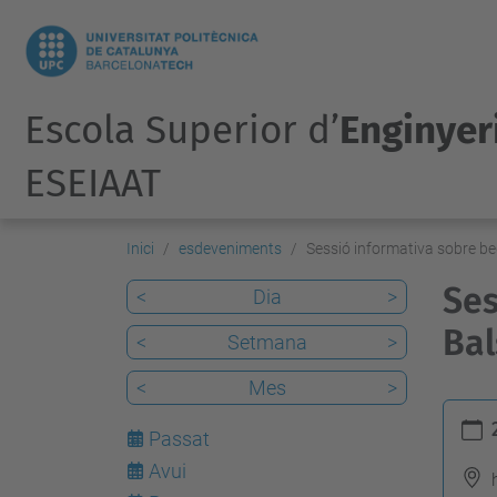
Escola Superior d’
Enginyeri
ESEIAAT
Inici
esdeveniments
Sessió informativa sobre be
Ses
<
Dia
>
Bal
<
Setmana
>
<
Mes
>
h
Passat
t
Avui
7
t