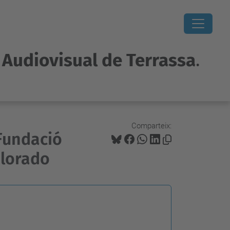
i Audiovisual de Terrassa
.
Comparteix:
Fundació
olorado