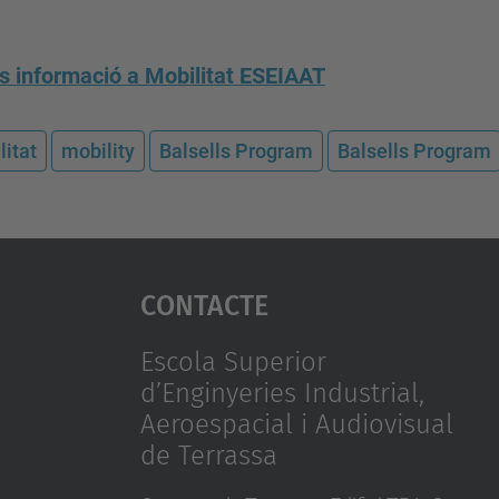
 informació a Mobilitat ESEIAAT
litat
mobility
Balsells Program
Balsells Program
Contacte
Escola Superior
d’Enginyeries Industrial,
Aeroespacial i Audiovisual
de Terrassa