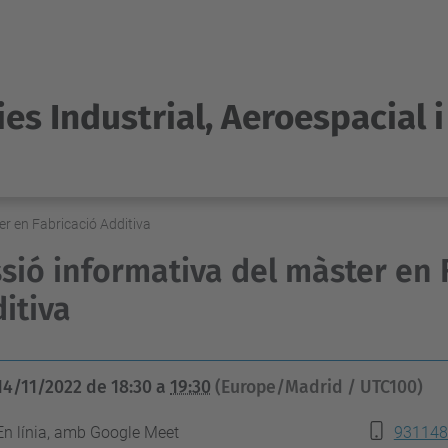
es Industrial, Aeroespacial 
er en Fabricació Additiva
sió informativa del màster en 
itiva
14/11/2022
de
18:30
a
19:30
(Europe/Madrid / UTC100)
En línia, amb Google Meet
931148