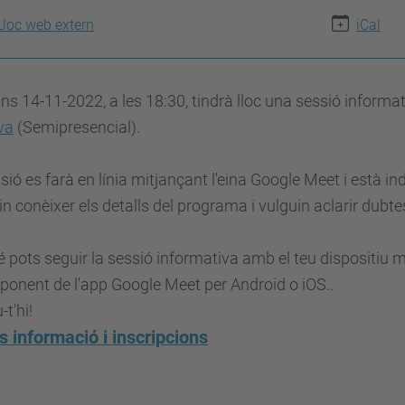
Lloc web extern
iCal
luns 14-11-2022, a les 18:30, tindrà lloc una sessió informa
va
(Semipresencial).
sió es farà en línia
mitjançant l'eina Google Meet i està in
in conèixer els detalls del programa i vulguin aclarir dubte
pots seguir la sessió informativa amb el teu dispositiu mò
ponent de l'app Google Meet per Android o iOS.
.
-t'hi!
 informació i inscripcions