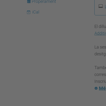
Properament
p
s
iCal
:
/
El dil
/
Additi
e
s
La ses
e
desitg
i
a
També 
a
corres
t
Inscriu
.
Més
u
p
c