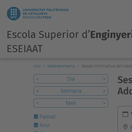
Escola Superior d’
Enginyeri
ESEIAAT
Inici
esdeveniments
Sessió informativa del màst
Ses
<
Dia
>
Add
<
Setmana
>
<
Mes
>
h
Passat
t
Avui
6
t