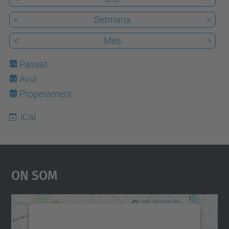
a
<
Setmana
>
/
<
Mes
>
e
s
Passat
d
Avui
9
e
Properament
v
iCal
e
n
i
m
On Som
e
n
t
Necessitem el vostre
s