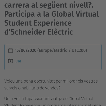
carrera al següent nivell?.
Participa a la Global Virtual
Student Experience
d'Schneider Elèctric
h
15/06/2020
(Europe/Madrid / UTC200)
t
t
iCal
p
s
Voleu una bona oportunitat per millorar els vostres
:
serveis o habilitats de vendes?
/
/
Uniu-vos a l’apassionant viatge de Global Virtual
e
Student Experience, un programa internacional per a