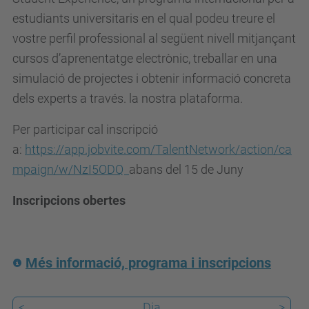
s
estudiants universitaris en el qual podeu treure el
e
vostre perfil professional al següent nivell mitjançant
i
cursos d’aprenentatge electrònic, treballar en una
a
simulació de projectes i obtenir informació concreta
a
dels experts a través. la nostra plataforma.
t
.
Per participar cal inscripció
u
a:
https://app.jobvite.com/TalentNetwork/action/ca
p
mpaign/w/NzI5ODQ
abans del 15 de Juny
c
Inscripcions obertes
.
e
d
Més informació, programa i inscripcions
u
/
<
Dia
>
c