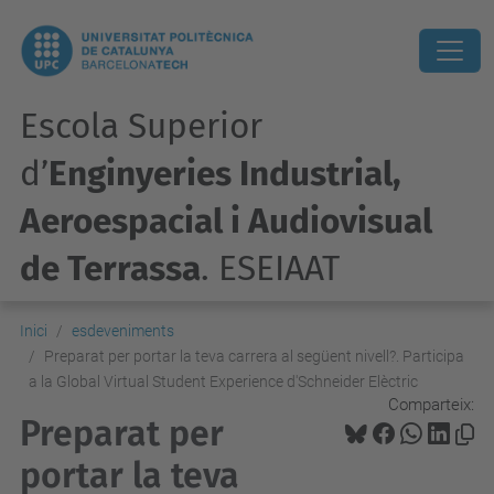
Escola Superior
d’
Enginyeries Industrial,
Aeroespacial i Audiovisual
de Terrassa
. ESEIAAT
Inici
esdeveniments
Preparat per portar la teva carrera al següent nivell?. Participa
a la Global Virtual Student Experience d'Schneider Elèctric
Comparteix:
Preparat per
portar la teva