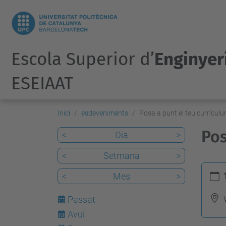
Escola Superior d’
Enginyeri
ESEIAAT
Inici
esdeveniments
Posa a punt el teu currícul
Pos
<
Dia
>
<
Setmana
>
h
<
Mes
>
t
t
Passat
p
Avui
7