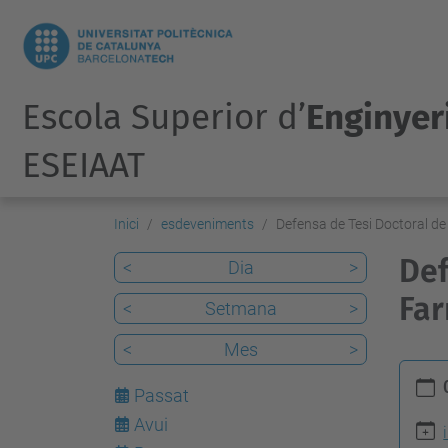
Escola Superior d’
Enginyeri
ESEIAAT
Inici
esdeveniments
Defensa de Tesi Doctoral de
Def
<
Dia
>
Far
<
Setmana
>
<
Mes
>
h
Passat
t
Avui
7
t