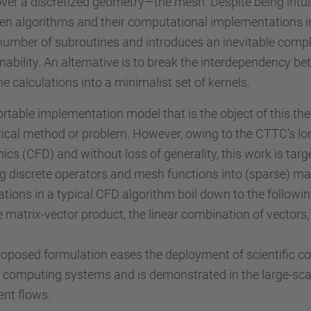
over a discretized geometry—the mesh. Despite being intui
n algorithms and their computational implementations in s
number of subroutines and introduces an inevitable compl
nability. An alternative is to break the interdependency 
he calculations into a minimalist set of kernels.
rtable implementation model that is the object of this thesi
cal method or problem. However, owing to the CTTC's long
cs (CFD) and without loss of generality, this work is targ
g discrete operators and mesh functions into (sparse) matr
ations in a typical CFD algorithm boil down to the followin
 matrix-vector product, the linear combination of vectors,
oposed formulation eases the deployment of scientific co
 computing systems and is demonstrated in the large-scale
ent flows.