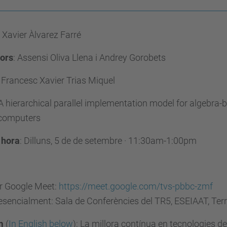
: Xavier Àlvarez Farré
tors
: Assensi Oliva Llena i Andrey Gorobets
: Francesc Xavier Trias Miquel
 A hierarchical parallel implementation model for algebra
computers
 hora
: Dilluns, 5 de de setembre · 11:30am-1:00pm
r Google Meet:
https://meet.google.com/tvs-pbbc-zmf
esencialment: Sala de Conferències del TR5, ESEIAAT, Ter
m
(
In English below
): La millora contínua en tecnologies de