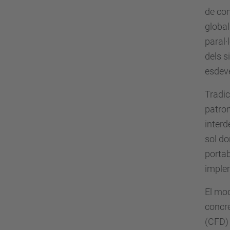
de com
.
global
e
paral·
d
dels s
u
esdeve
/
c
Tradic
a
patron
/
interd
e
sol do
s
portab
d
implem
e
El mod
v
concre
e
(CFD) 
n