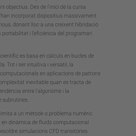
 objectius. Des de l'inici de la cursa
 s'han incorporat dispositius massivament
ous, donant lloc a una creixent hibridació
ortabilitat i l'eficiència del programari
ientífic es basa en càlculs en bucles de
Tot i ser intuïtiva i versàtil, la
 computacionals en aplicacions de patrons
omplexitat inevitable quan es tracta de
pendència entre l'algorisme i la
e subrutines.
 limita a un mètode o problema numèric
TC en dinàmica de fluids computacional
 resoldre simulacions CFD transitòries.