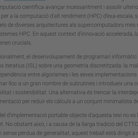
putació científica avançar incessantment i assolir ulteriors
 per a la computació d'alt rendiment (HPC) d’exa-escala,
lels de diverses arquitectures als supercomputadors més n
istemes HPC. En aquest context d'innovació accelerada, la p
nen crucials.
ionalment, el desenvolupament de programari informàtic c
s iteratius (ISL) sobre una geometria discretitzada: la malla. 
ependència entre algorismes i les seves implementacions
nar lloc a un gran nombre de subrutines i introdueix una c
ilitat i sostenibilitat. Una alternativa és trencar la interde
entació per reduir els càlculs a un conjunt minimalista d
el d'implementació portable objecte d'aquesta tesi no es
t. No obstant això, i a causa de la llarga tradició del CT
i sense pèrdua de generalitat, aquest treball està dirigit a