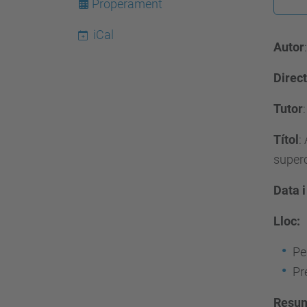
Properament
p
s
iCal
Autor
:
/
Direc
/
e
Tutor
s
Títol
:
e
super
i
a
Data i
a
Lloc:
t
.
Pe
u
Pr
p
Resu
c