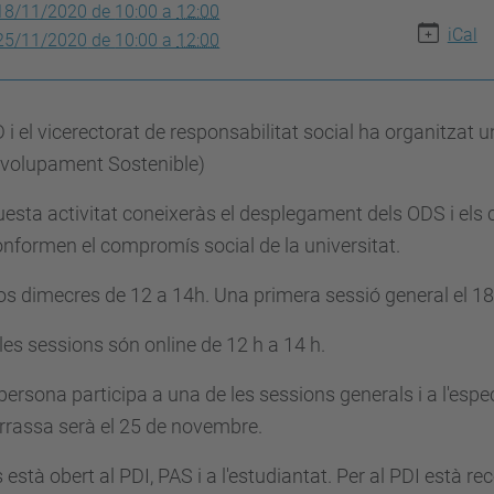
18/11/2020
de
10:00
a
12:00
iCal
25/11/2020
de
10:00
a
12:00
 i el vicerectorat de responsabilitat social ha organitzat 
volupament Sostenible)
esta activitat coneixeràs el desplegament dels ODS i els 
nformen el compromís social de la universitat.
os dimecres de 12 a 14h. Una primera sessió general el 
les sessions són online de 12 h a 14 h.
ersona participa a una de les sessions generals i a l'esp
rrassa serà el 25 de novembre.
s està obert al PDI, PAS i a l'estudiantat. Per al PDI està r