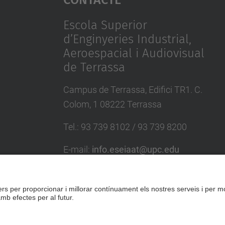
Escola Superior
d’Enginyeries Industrial,
Aeroespacial i Audiovisual
de Terrassa
Campus de Terrassa, Edifici TR1. C.
Colom, 1 08222 Terrassa
Tel.
:
93 739 8102 / 93 739 8200
E-mail
:
info.eseiaat@upc.edu
Directori UPC
Formulari de contacte