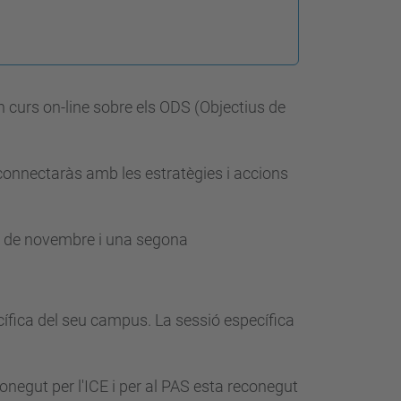
un curs on-line sobre els ODS (Objectius de
connectaràs amb les estratègies i accions
18 de novembre i una segona
ecífica del seu campus. La
sessió específica
econegut per l'ICE i per al PAS esta reconegut