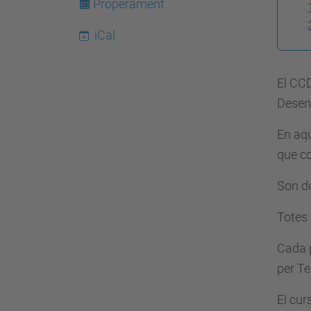
Properament
p
s
iCal
:
/
El CCD
/
Desen
e
s
En aqu
e
que co
i
Son d
a
a
Totes 
t
Cada p
.
per Te
u
p
El cur
c