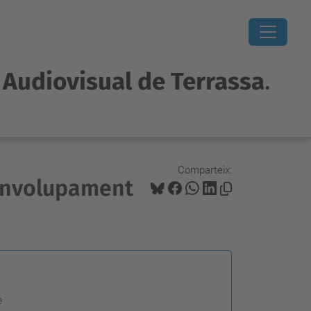
i Audiovisual de Terrassa
.
Comparteix:
senvolupament
e