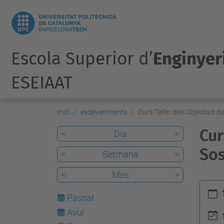
Escola Superior d’
Enginyeri
ESEIAAT
Inici
esdeveniments
Curs-Taller dels Objectius 
Cur
<
Dia
>
Sos
<
Setmana
>
<
Mes
>
h
Passat
t
Avui
7
t