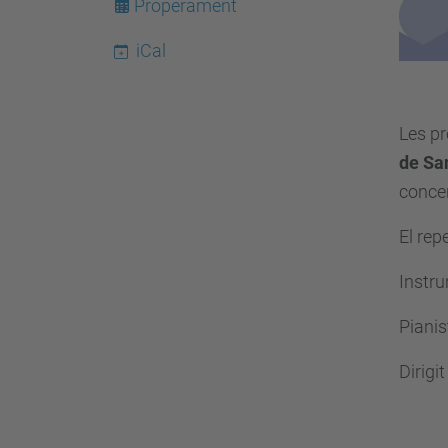
s
Properament
:
iCal
/
/
e
Les pr
s
de Sa
e
concer
i
a
El rep
a
Instr
t
.
Pianis
u
Dirigit
p
c
.