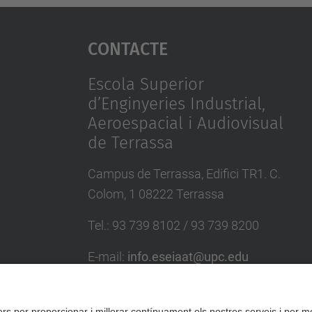
Contacte
Escola Superior
d’Enginyeries Industrial,
Aeroespacial i Audiovisual
de Terrassa
Campus de Terrassa, Edifici TR1. C.
Colom, 1 08222 Terrassa
Tel.
:
93 739 8102 / 93 739 8200
E-mail
:
info.eseiaat@upc.edu
Directori UPC