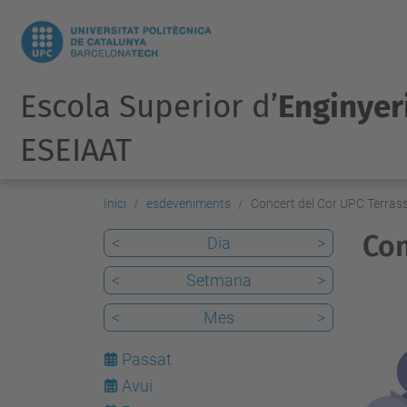
Escola Superior d’
Enginyeri
ESEIAAT
Inici
esdeveniments
Concert del Cor UPC Terras
Con
<
Dia
>
<
Setmana
>
h
<
Mes
>
t
t
Passat
p
Avui
8