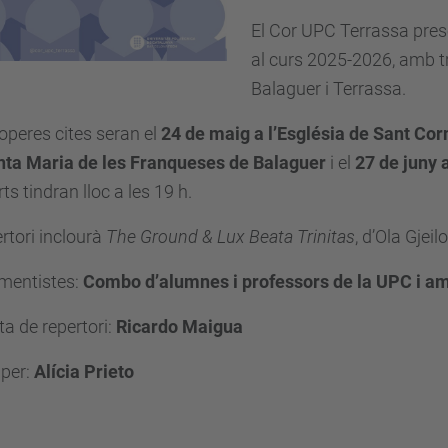
El Cor UPC Terrassa pres
al curs 2025-2026, amb tr
Balaguer i Terrassa.
operes cites seran el
24 de maig a l’Església de Sant Cor
nta Maria de les Franqueses de Balaguer
i el
27 de juny 
ts tindran lloc a les 19 h.
ertori inclourà
The Ground & Lux Beata Trinitas
, d’Ola Gjeilo,
umentistes:
Combo d’alumnes i professors de la UPC i a
ta de repertori:
Ricardo Maigua
 per:
Alícia Prieto