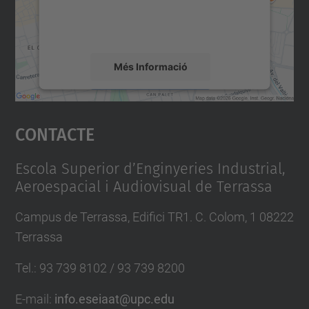
sobre la vostra activitat. Reviseu-ne els
e
detalls i accepteu el servei per veure el
n
mapa.
t
i
Més Informació
t
Accepta
a
Contacte
t
powered by
Usercentrics Consent
Management Platform
-
Escola Superior d’Enginyeries Industrial,
i
Aeroespacial i Audiovisual de Terrassa
-
f
Campus de Terrassa, Edifici TR1. C. Colom, 1 08222
e
Terrassa
s
-
Tel.
:
93 739 8102 / 93 739 8200
t
E-mail
:
info.eseiaat@upc.edu
e