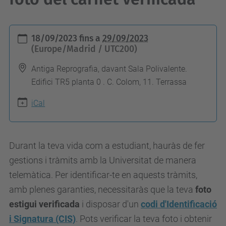
h
18/09/2023
fins a
29/09/2023
t
(Europe/Madrid / UTC200)
t
Antiga Reprografia, davant Sala Polivalente.
p
Edifici TR5 planta 0 . C. Colom, 11. Terrassa
s
iCal
:
/
/
Durant la teva vida com a estudiant, hauràs de fer
e
gestions i tràmits amb la Universitat de manera
s
telemàtica. Per identificar-te en aquests tràmits,
e
amb plenes garanties, necessitaràs que la teva
foto
i
estigui verificada
i disposar d'un
codi d'Identificació
a
i Signatura
(CIS)
. Pots verificar la teva foto i obtenir
a