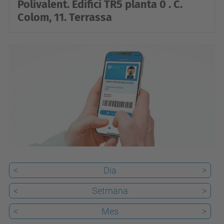
Polivalent. Edifici TR5 planta 0 . C.
d
Colom, 11. Terrassa
e
v
e
n
i
m
e
n
t
s
/
<
Dia
>
a
<
Setmana
>
c
r
<
Mes
>
e