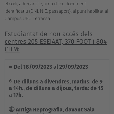
el codi, adreçant-te, amb el teu document
t
identificatiu (DNI, NIE, passaport), al punt habilitat al
.
Campus UPC Terrassa
u
p
Estudiantat de nou accés dels
c
centres 205 ESEIAAT, 370 FOOT i 804
.
CITM:
e
d
u
Del 18/09/2023 al 29/09/2023
/
c
De dilluns a divendres, matins: de 9
a
a 14h., de dilluns a dijous, tarda: de 15
/
a 17h.
e
s
Antiga Reprografia, davant Sala