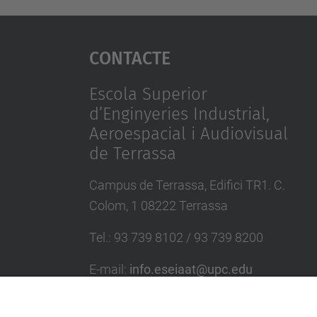
Contacte
Escola Superior
d’Enginyeries Industrial,
Aeroespacial i Audiovisual
de Terrassa
Campus de Terrassa, Edifici TR1. C.
Colom, 1 08222 Terrassa
Tel.
:
93 739 8102 / 93 739 8200
E-mail
:
info.eseiaat@upc.edu
Directori UPC