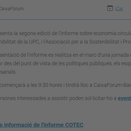
CaixaFòrum
iCal
senta la segona edició de l'informe sobre economia circu
ibilitat de la UPC, i l'Associació per a la Sostenibilitat i P
sentació de l'informe es realitza en el marc d'una jornada e
ar des del punt de vista de les polítiques públiques, els es
arials.
 començarà a les 9:30 hores i tindrà lloc a CaixaForum-Ba
rsones interessades a assistir poden sol·licitar-ho a
even
 informació de l'informe COTEC