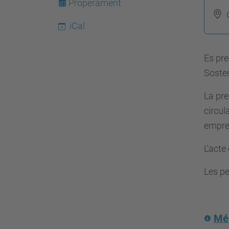
Properament
t
iCal
p
s
Es pre
:
Sosten
/
/
La pre
e
circul
s
empres
e
i
L'acte
a
Les pe
a
t
.
Més
u