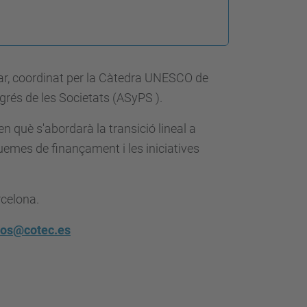
lar, coordinat per la Càtedra UNESCO de
rogrés de les Societats (ASyPS ).
n què s'abordarà la transició lineal a
quemes de finançament i les iniciatives
rcelona.
tos@cotec.es