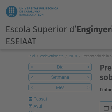
Escola Superior d’
Enginyeri
ESEIAAT
Inici
esdeveniments
2019
Presentació de la s
Pre
<
Dia
>
sob
<
Setmana
>
<
Mes
>
L'inf
Passat
h
Avui
7
t