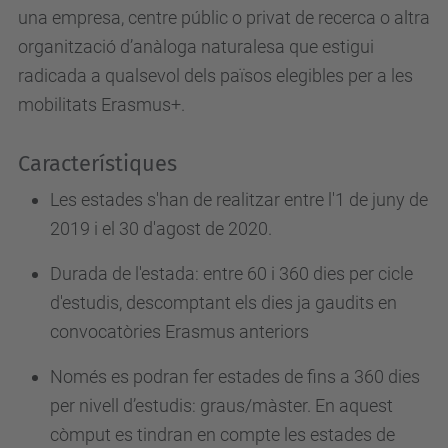
una empresa, centre públic o privat de recerca o altra
e
organització d’anàloga naturalesa que estigui
s
radicada a qualsevol dels països elegibles per a les
e
mobilitats Erasmus+.
i
a
Característiques
a
t
Les estades s'han de realitzar entre l'1 de juny de
.
2019 i el 30 d'agost de 2020.
u
Durada de l'estada: entre 60 i 360 dies per cicle
p
d'estudis, descomptant els dies ja gaudits en
c
convocatòries Erasmus anteriors
.
e
Només es podran fer estades de fins a 360 dies
d
per nivell d’estudis: graus/màster. En aquest
u
còmput es tindran en compte les estades de