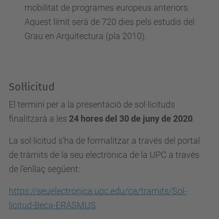
/
mobilitat de programes europeus anteriors.
c
Aquest límit serà de 720 dies pels estudis del
a
Grau en Arquitectura (pla 2010).
/
e
s
Sol·licitud
d
e
El termini per a la presentació de sol·licituds
v
finalitzarà a les
24 hores del 30 de juny de 2020
.
e
La sol·licitud s’ha de formalitzar a través del portal
n
de tràmits de la seu electrònica de la UPC a través
i
de l’enllaç següent:
m
e
https://seuelectronica.upc.edu/ca/tramits/Sol-
n
licitud-Beca-ERASMUS
t