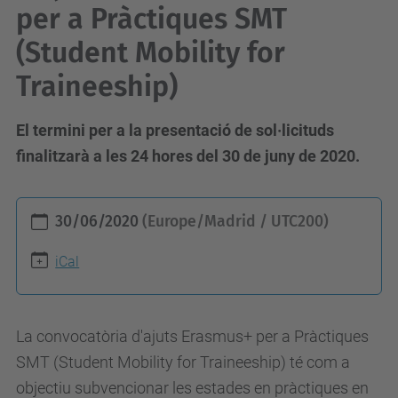
per a Pràctiques SMT
(Student Mobility for
Traineeship)
El termini per a la presentació de sol·licituds
finalitzarà a les 24 hores del 30 de juny de 2020.
h
30/06/2020
(Europe/Madrid / UTC200)
t
t
iCal
p
s
La convocatòria d'ajuts Erasmus+ per a Pràctiques
:
SMT (Student Mobility for Traineeship) té com a
/
objectiu subvencionar les estades en pràctiques en
/