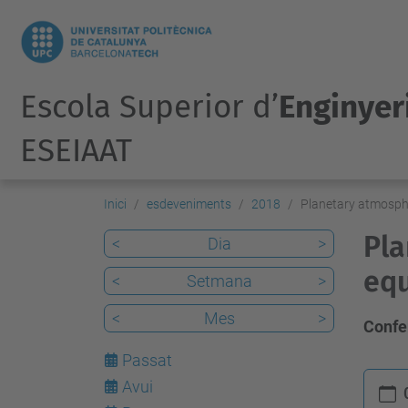
Escola Superior d’
Enginyeri
ESEIAAT
Inici
esdeveniments
2018
Planetary atmosphe
Pla
<
Dia
>
equ
<
Setmana
>
<
Mes
>
Confe
Passat
h
Avui
8
t