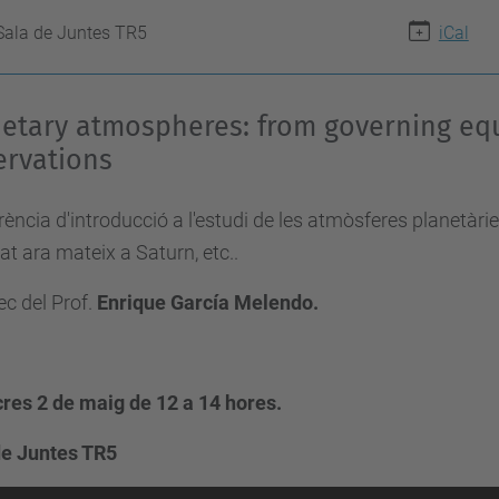
Sala de Juntes TR5
iCal
etary atmospheres: from governing equ
ervations
ència d'introducció a l'estudi de les atmòsferes planetàri
at ara mateix a Saturn, etc..
ec del Prof.
Enrique García Melendo.
res 2 de maig de 12 a 14 hores.
de Juntes TR5