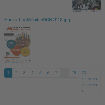
HackathonMobilityBCN2018.jpg
1
2
3
4
5
6
7
...
15
20
elements
següents
>