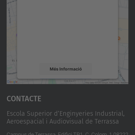
Necessitem el vostre
consentiment per carregar el
servei Google Maps!
Utilitzem un servei de tercers per incrustar
contingut del mapa que pugui recollir dades
sobre la vostra activitat. Reviseu-ne els
detalls i accepteu el servei per veure el
mapa.
Més Informació
Accepta
Contacte
powered by
Usercentrics Consent
Management Platform
Escola Superior d’Enginyeries Industrial,
Aeroespacial i Audiovisual de Terrassa
Campus de Terrassa, Edifici TR1. C. Colom, 1 08222