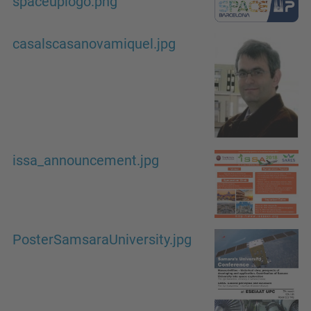
spaceuplogo.png
casalscasanovamiquel.jpg
issa_announcement.jpg
PosterSamsaraUniversity.jpg