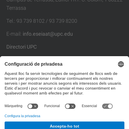
Terrassa
Tel.
:
93 739 8102 / 93 739 8200
E-mail
:
info.eseiaat@upc.edu
Directori UPC
Formulari de contacte
Llista Xarxes Socials
© UPC
Escola Superior d’Enginyeries Industrial,
Aeroespacial i Audiovisual de Terrassa. ESEIAAT