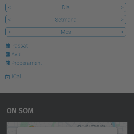
<
Dia
>
<
Setmana
>
<
Mes
>
Passat
Avui
6
Properament
iCal
On Som