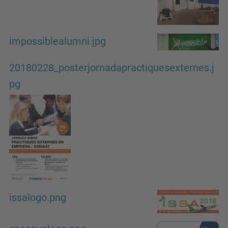
impossiblealumni.jpg
20180228_posterjornadapractiquesexternes.j
pg
issalogo.png