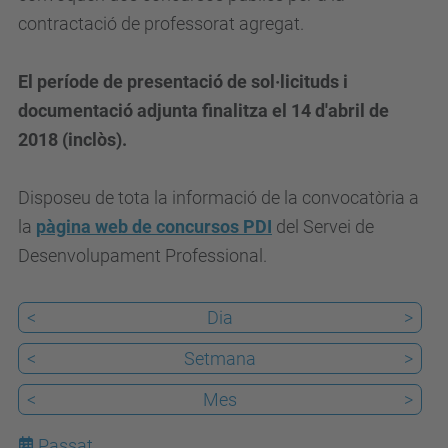
e
contractació de professorat agregat.
s
e
El període de presentació de sol·licituds i
i
documentació adjunta finalitza el 14 d'abril de
a
2018 (inclòs).
a
t
Disposeu de tota la informació de la convocatòria a
.
la
pàgina web de concursos PDI
del Servei de
u
Desenvolupament Professional.
p
c
<
Dia
>
.
<
Setmana
>
e
d
<
Mes
>
u
Passat
/