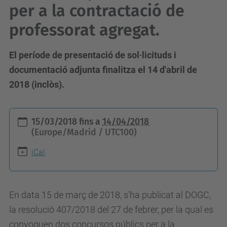
per a la contractació de
professorat agregat.
El període de presentació de sol·licituds i
documentació adjunta finalitza el 14 d'abril de
2018 (inclòs).
h
15/03/2018
fins a
14/04/2018
t
(Europe/Madrid / UTC100)
t
iCal
p
s
:
En data 15 de març de 2018, s'ha publicat al DOGC,
/
la resolució 407/2018 del 27 de febrer, per la qual es
/
convoquen dos concursos públics per a la