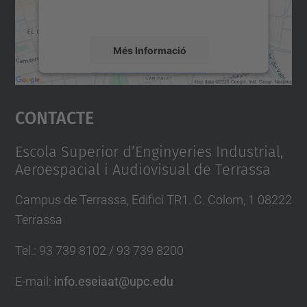
s
mapa.
/
2
Més Informació
0
Accepta
1
Contacte
8
powered by
Usercentrics Consent
Management Platform
/
c
Escola Superior d’Enginyeries Industrial,
Aeroespacial i Audiovisual de Terrassa
o
n
Campus de Terrassa, Edifici TR1. C. Colom, 1 08222
c
Terrassa
u
r
Tel.
:
93 739 8102 / 93 739 8200
s
E-mail
:
info.eseiaat@upc.edu
o