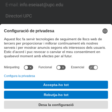
E-mail
:
info.eseiaat@upc.edu
Directori UPC
Formulari de contacte
Llista Xarxes Socials
© UPC
Escola Superior d’Enginyeries Industrial,
Aeroespacial i Audiovisual de Terrassa. ESEIAAT
Desenvolupat amb
Mapa del lloc
Accessibilitat