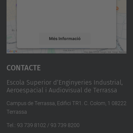
contingut del mapa que pugui recollir dades
sobre la vostra activitat. Reviseu-ne els
detalls i accepteu el servei per veure el
mapa.
Més Informació
Accepta
Contacte
powered by
Usercentrics Consent
Management Platform
Escola Superior d’Enginyeries Industrial,
Aeroespacial i Audiovisual de Terrassa
Campus de Terrassa, Edifici TR1. C. Colom, 1 08222
Terrassa
Tel.
:
93 739 8102 / 93 739 8200