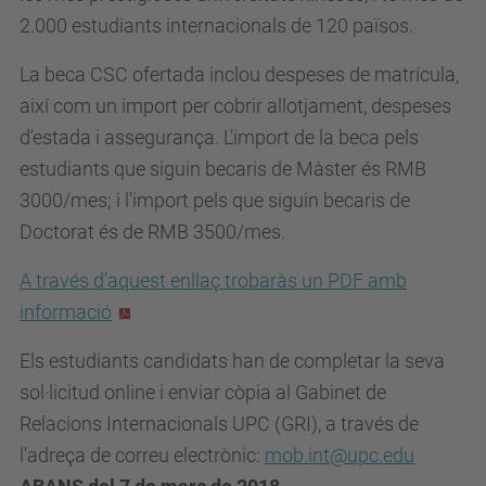
2.000 estudiants internacionals de 120 països.
a
a
La beca CSC ofertada inclou despeses de matrícula,
t
així com un import per cobrir allotjament, despeses
.
d'estada i assegurança. L'import de la beca pels
u
estudiants que siguin becaris de Màster és
RMB
p
3000/mes; i l'import pels que siguin becaris de
c
Doctorat és de
RMB 3500/
mes.
.
e
A través d'aquest enllaç trobaràs un PDF amb
d
informació
u
Els estudiants candidats han de completar la seva
/
sol·licitud online i enviar còpia al Gabinet de
c
Relacions Internacionals UPC (GRI), a través de
a
l'adreça de correu electrònic:
mob.int@upc.edu
/