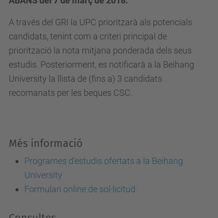
ABANS del 7 de març de 2018.
e
s
A través del GRI la UPC prioritzarà als potencials
d
candidats, tenint com a criteri principal de
e
priorització la nota mitjana ponderada dels seus
v
estudis. Posteriorment, es notificarà a la Beihang
e
University la llista de (fins a) 3 candidats
n
recomanats per les beques CSC.
i
m
e
Més informació
n
t
Programes d'estudis ofertats a la Beihang
s
University
/
Formulari online de sol·licitud:
2
Consultes
0