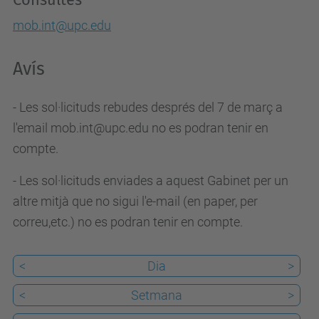
1
mob.int@upc.edu
8
/
Avís
b
e
- Les sol·licituds rebudes després del 7 de març a
q
l'email mob.int@upc.edu no es podran tenir en
u
compte.
e
- Les sol·licituds enviades a aquest Gabinet per un
s
altre mitjà que no sigui l'e-mail (en paper, per
-
correu,etc.) no es podran tenir en compte.
c
s
<
Dia
>
c
Beques
<
Setmana
>
CSC