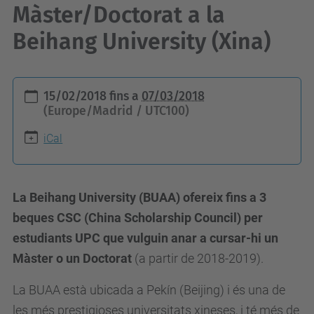
Màster/Doctorat a la
Beihang University (Xina)
h
15/02/2018
fins a
07/03/2018
t
(Europe/Madrid / UTC100)
t
iCal
p
s
:
La Beihang University (BUAA) ofereix fins a 3
/
beques CSC (China Scholarship Council) per
/
estudiants UPC que vulguin anar a cursar-hi un
e
Màster o un Doctorat
(a partir de 2018-2019).
s
La BUAA està ubicada a Pekín (Beijing) i és una de
e
les més prestigioses universitats xineses, i té més de
i