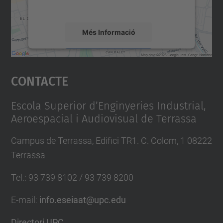
mapa.
i
-
Més Informació
d
o
Accepta
c
Contacte
powered by
Usercentrics Consent
t
Management Platform
o
Escola Superior d’Enginyeries Industrial,
r
Aeroespacial i Audiovisual de Terrassa
a
Campus de Terrassa, Edifici TR1. C. Colom, 1 08222
l
Terrassa
-
a
Tel.
:
93 739 8102 / 93 739 8200
r
E-mail
:
info.eseiaat@upc.edu
m
a
Directori UPC