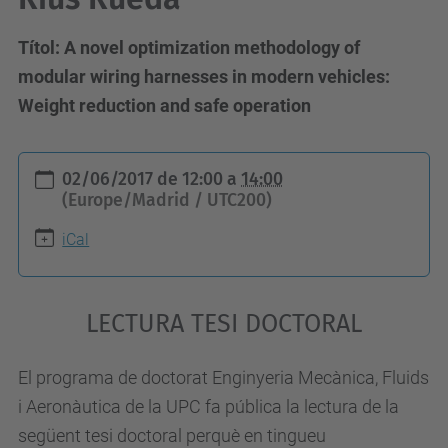
Títol: A novel optimization methodology of
modular wiring harnesses in modern vehicles:
Weight reduction and safe operation
h
02/06/2017
de
12:00
a
14:00
t
(Europe/Madrid / UTC200)
t
iCal
p
s
:
LECTURA TESI DOCTORAL
/
/
El programa de doctorat Enginyeria Mecànica, Fluids
e
i Aeronàutica de la UPC fa pública la lectura de la
s
següent tesi doctoral perquè en tingueu