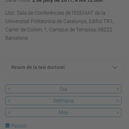
/
Lloc: Sala de Conferències de l'ESEIAAT de la
e
Universitat Politècnica de Catalunya, Edifici TR1,
s
Carrer de Colom, 1, Campus de Terrassa, 08222
d
Barcelona
e
v
e
n
Resum de la tesi doctoral
i
m
<
Dia
>
e
n
<
Setmana
>
t
<
Mes
>
s
/
Passat