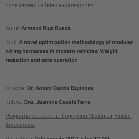
e
coneixement i a l'efecte corresponent:
i
a
Autor:
Armand Rius Rueda
a
t
Títol:
A novel optimization methodology of modular
.
wiring harnesses in modern vehicles: Weight
u
reduction and safe operation
p
c
.
Director:
Dr. Antoni García Espinosa
e
d
Tutora:
Dra. Jasmina Casals Terre
u
Programa de doctorat: Enginyeria Mecànica, Fluids i
/
Aeronàutica
c
a
Data i hora:
2 de juny de 2017, a les 12.00h