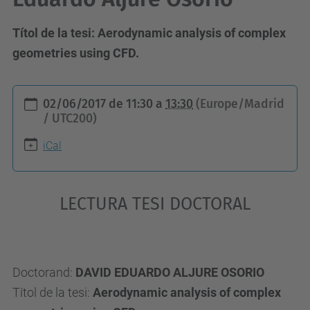
Tí­tol de la tesi: Aerodynamic analysis of complex
geometries using CFD.
h
02/06/2017
de
11:30
a
13:30
(Europe/Madrid
t
/ UTC200)
t
iCal
p
s
:
LECTURA TESI DOCTORAL
/
/
e
Doctorand:
DAVID EDUARDO ALJURE OSORIO
s
Tí­tol de la tesi:
Aerodynamic analysis of complex
e