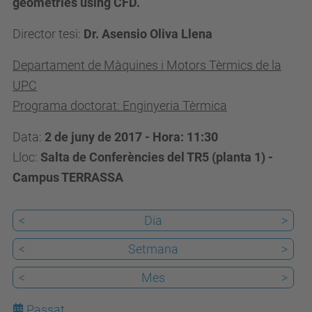
geometries using CFD.
i
a
Director tesi:
Dr. Asensio Oliva Llena
a
Departament de Màquines i Motors Tèrmics de la
t
UPC
.
Programa doctorat: Enginyeria Tèrmica
u
p
Data:
2 de juny de 2017 - Hora: 11:30
c
Lloc:
Salta de Conferències del TR5 (planta 1) -
.
Campus TERRASSA
e
d
<
Dia
>
u
/
<
Setmana
>
c
<
Mes
>
a
/
Passat