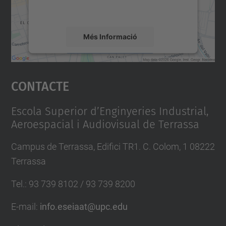
0
mapa.
1
7
Més Informació
/
Accepta
l
e
Contacte
powered by
Usercentrics Consent
Management Platform
c
t
Escola Superior d’Enginyeries Industrial,
u
Aeroespacial i Audiovisual de Terrassa
r
Campus de Terrassa, Edifici TR1. C. Colom, 1 08222
a
Terrassa
-
t
Tel.
:
93 739 8102 / 93 739 8200
e
E-mail
:
info.eseiaat@upc.edu
s
i