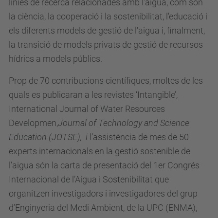
línies de recerca relacionades amb l'aigua, com són
t
la ciència, la cooperació i la sostenibilitat, l'educació i
.
els diferents models de gestió de l'aigua i, finalment,
u
la transició de models privats de gestió de recursos
p
hídrics a models públics.
c
Prop de 70 contribucions científiques, moltes de les
.
quals es publicaran a les revistes ‘Intangible’,
e
International Journal of Water Resources
d
Developmen,
Journal of Technology and Science
u
Education
(JOTSE), i
l’assistència de mes de 50
/
experts internacionals en la gestió sostenible de
c
l’aigua són la carta de presentació del 1er Congrés
a
Internacional de l’Aigua i Sostenibilitat que
/
organitzen investigadors i investigadores del grup
e
d’Enginyeria del Medi Ambient, de la UPC (ENMA),
s