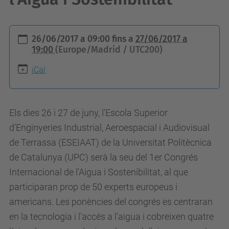
h
26/06/2017 a 09:00
fins a
27/06/2017 a
t
19:00
(Europe/Madrid / UTC200)
t
iCal
p
s
:
Els dies 26 i 27 de juny, l'Escola Superior
/
d'Enginyeries Industrial, Aeroespacial i Audiovisual
/
de Terrassa (ESEIAAT) de la Universitat Politècnica
e
de Catalunya (UPC) serà la seu del 1er Congrés
s
Internacional de l'Aigua i Sostenibilitat, al que
e
participaran prop de 50 experts europeus i
i
americans. Les ponències del congrés es centraran
a
en la tecnologia i l'accés a l'aigua i cobreixen quatre
a