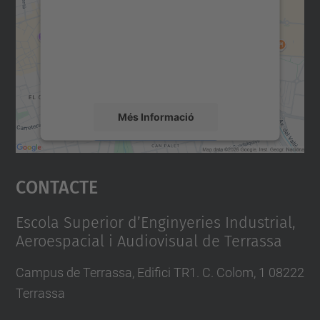
a
Utilitzem un servei de tercers per incrustar
c
contingut del mapa que pugui recollir dades
i
sobre la vostra activitat. Reviseu-ne els
detalls i accepteu el servei per veure el
o
mapa.
n
a
Més Informació
l
-
Accepta
a
Contacte
powered by
Usercentrics Consent
i
Management Platform
g
Escola Superior d’Enginyeries Industrial,
u
Aeroespacial i Audiovisual de Terrassa
a
Campus de Terrassa, Edifici TR1. C. Colom, 1 08222
-
Terrassa
i
-