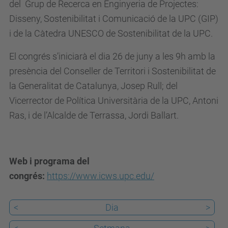
del Grup de Recerca en Enginyeria de Projectes:
d
Disseny, Sostenibilitat i Comunicació de la UPC (GIP)
e
i de la Càtedra UNESCO de Sostenibilitat de la UPC.
v
e
El congrés s’iniciarà el dia 26 de juny a les 9h amb la
n
presència del Conseller de Territori i Sostenibilitat de
i
la Generalitat de Catalunya, Josep Rull; del
m
Vicerrector de Política Universitària de la UPC, Antoni
e
Ras, i de l’Alcalde de Terrassa, Jordi Ballart.
n
t
s
Web i programa del
/
congrés:
https://www.icws.upc.edu/
2
0
<
Dia
>
1
7