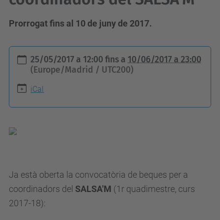
Prorrogat fins al 10 de juny de 2017.
h
25/05/2017 a 12:00
fins a
10/06/2017 a 23:00
t
(Europe/Madrid / UTC200)
t
iCal
p
s
:
/
/
e
Ja està oberta la convocatòria de beques per a
s
coordinadors del
SALSA'M
(1r quadimestre, curs
e
2017-18):
i