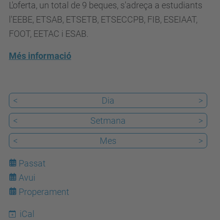
a
L'oferta, un total de 9 beques, s'adreça a estudiants
a
l'EEBE, ETSAB, ETSETB, ETSECCPB, FIB, ESEIAAT,
t
FOOT, EETAC i ESAB.
.
Més informació
u
p
c
<
Dia
>
.
e
<
Setmana
>
d
<
Mes
>
u
/
Passat
c
Avui
7
a
Properament
/
iCal
e