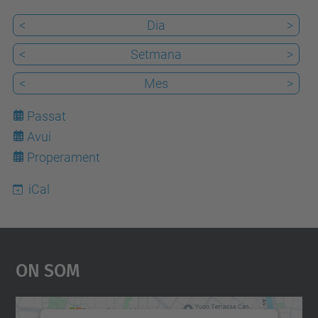
u
<
Dia
>
p
c
<
Setmana
>
.
<
Mes
>
e
d
Passat
u
Avui
7
/
Properament
c
iCal
a
/
e
s
On Som
d
e