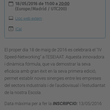
h
18/05/2016
de
11:00
a
20:00
t
(Europe/Madrid / UTC200)
t
Lloc web extern
p
s
iCal
:
/
El proper dia 18 de maig de 2016 es celebrarà el "IV
/
Speed-Networking" a l'ESEIAAT. Aquesta innovadora
e
i dinàmica fórmula, que va demostrar la seva
s
eficàcia amb gran èxit en la seva primera edició,
e
permet establir noves sinergies entre les empreses
i
del sectors industrials i de l'audiovisual i l'estudiantat
a
de la nostra Escola.
a
t
Data màxima per a fer la
INSCRIPCIO:
13/05/2016
.