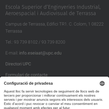
Escola Superior d’Enginyeries Industrial,
Aeroespacial i Audiovisual de Terrassa
Campus de Terrassa, Edifici TR1. C. Colom, 1 08222
Terrassa
Tel.
:
93 739 8102 / 93 739 8200
E-mail
:
info.eseiaat@upc.edu
Directori UPC
Formulari de contacte
Llista Xarxes Socials