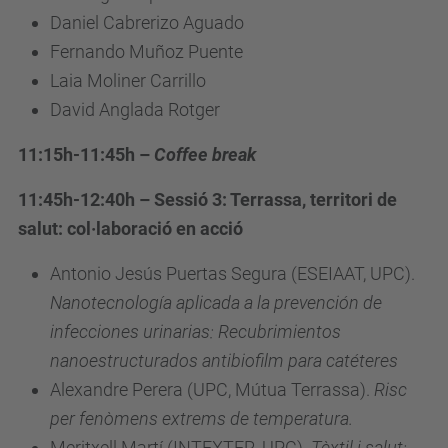
Daniel Cabrerizo Aguado
Fernando Muñoz Puente
Laia Moliner Carrillo
David Anglada Rotger
11:15h-11:45h –
Coffee break
11:45h-12:40h – Sessió 3: Terrassa, territori de
salut: col·laboració en acció
Antonio Jesús Puertas Segura (ESEIAAT, UPC).
Nanotecnología aplicada a la prevención de
infecciones urinarias: Recubrimientos
nanoestructurados antibiofilm para catéteres
Alexandre Perera (UPC, Mútua Terrassa).
Risc
per fenòmens extrems de temperatura.
Meritxell Martí (INTEXTER, UPC).
Tèxtil i salut: