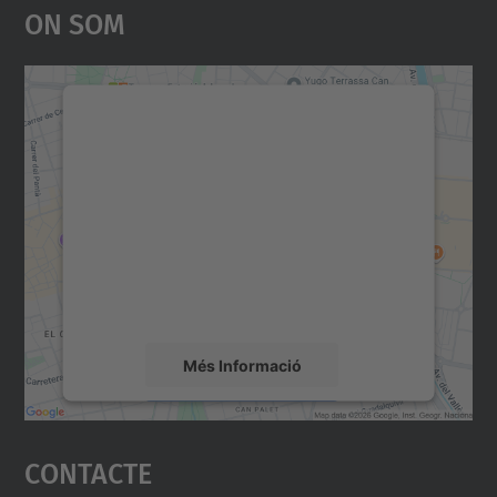
On Som
Necessitem el vostre
consentiment per carregar el
servei Google Maps!
Utilitzem un servei de tercers per incrustar
contingut del mapa que pugui recollir dades
sobre la vostra activitat. Reviseu-ne els
detalls i accepteu el servei per veure el
mapa.
Més Informació
Accepta
Contacte
powered by
Usercentrics Consent
Management Platform