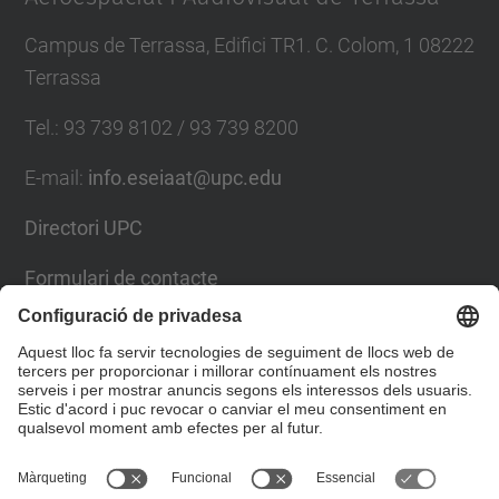
Campus de Terrassa, Edifici TR1. C. Colom, 1 08222
Terrassa
Tel.
:
93 739 8102 / 93 739 8200
E-mail
:
info.eseiaat@upc.edu
Directori UPC
Formulari de contacte
Llista Xarxes Socials