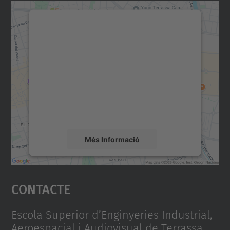
Necessitem el vostre
consentiment per carregar el
servei Google Maps!
Utilitzem un servei de tercers per incrustar
contingut del mapa que pugui recollir dades
sobre la vostra activitat. Reviseu-ne els
detalls i accepteu el servei per veure el
mapa.
Més Informació
Accepta
Contacte
powered by
Usercentrics Consent
Management Platform
Escola Superior d’Enginyeries Industrial,
Aeroespacial i Audiovisual de Terrassa