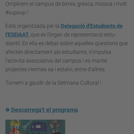
Omplirem el campus de birres, gresca, música i molt
u
#xupxup !
p
c
Està organitzada per la
Delegació d'Estudiants de
.
l'ESEIAAT
, que és l'òrgan de representació estu­
e
diantil. En ella es debat sobre aquelles qüestions que
d
afecten directament als estudiants, s'impulsa
u
l'activita associativa del campus i es manté
/
projectes Hermes sa i estalvi, entre d'altres.
c
Tornem a gaudir de la Setmana Cultural !
a
/
e
s
Descarrega't el programa
d
e