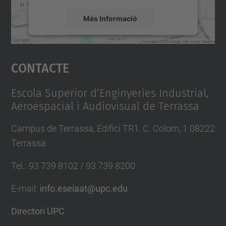
Setmana
Cultural
Més Informació
2022
Accepta
2022-
Contacte
05-
powered by
Usercentrics Consent
Management Platform
03T00:00:00+02:00
2022-
Escola Superior d’Enginyeries Industrial,
Aeroespacial i Audiovisual de Terrassa
05-
05T23:59:59+02:00
Campus de Terrassa, Edifici TR1. C. Colom, 1 08222
Terrassa
Tel.
:
93 739 8102 / 93 739 8200
E-mail
:
info.eseiaat@upc.edu
Directori UPC