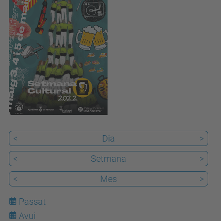
v
e
n
i
m
e
n
t
s
/
<
Dia
>
s
<
Setmana
>
e
t
<
Mes
>
m
Passat
a
Avui
n
8