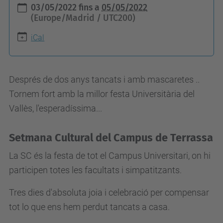
h
03/05/2022
fins a
05/05/2022
t
(Europe/Madrid / UTC200)
t
iCal
p
s
:
Després de dos anys tancats i amb mascaretes ..
/
Tornem fort amb la millor festa Universitària del
/
Vallès, l'esperadíssima...
e
s
Setmana Cultural del Campus de Terrassa
e
La SC és la festa de tot el Campus Universitari, on hi
i
participen totes les facultats i simpatitzants.
a
a
Tres dies d'absoluta joia i celebració per compen­sar
t
tot lo que ens hem perdut tancats a casa.
.