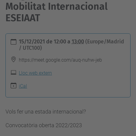
Mobilitat Internacional
ESEIAAT
h
15/12/2021
de
12:00
a
13:00
(Europe/Madrid
t
/ UTC100)
t
https://meet.google.com/auq-nuhw-jeb
p
s
Lloc web extern
:
iCal
/
/
e
Vols fer una estada internacional?
s
Convocatòria oberta 2022/2023
e
i