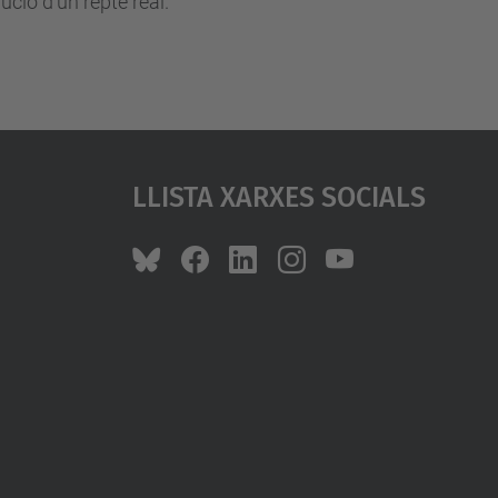
lució d'un repte real.
Llista Xarxes Socials