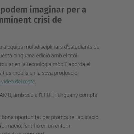
 podem imaginar per a
imminent crisi de
da
a equips multidisciplinars d'estudiants de
esta cinquena edició amb el títol
rcular en la tecnologia mòbil
”
aborda el
ositius mòbils en la seva producció,
l
vídeo del repte
.
l'AMB, amb seu a l'EEBE, i enguany compta
 bona oportunitat per promoure l'aplicació
a formació
, fent-ho en un entorn