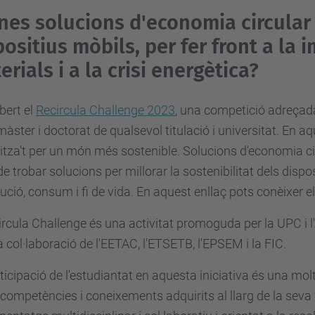
nes solucions d'economia circular
positius mòbils, per fer front a la 
erials i a la crisi energètica?
bert el
Recircula
Challenge 2023
, una competició adreça
màster i doctorat de
qualsevol titulació i universitat.
En aqu
itza't per un món més sostenible. Solucions d'economia ci
de trobar solucions per millorar la sostenibilitat dels disp
bució, consum i fi de vida.
En aquest enllaç pots conèixer e
ircula
Challenge és una activitat promoguda per la UPC i 
 col·laboració de l'EETAC, l'ETSETB, l'EPSEM i la FIC.
ticipació de l'estudiantat en aquesta iniciativa és una
molt
 competències i coneixements adquirits al llarg de la sev