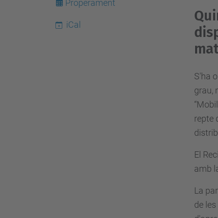
s
Properament
Qui
:
iCal
dis
/
/
mat
e
s
S'ha o
e
grau, 
i
“
Mobil
a
repte 
a
distri
t
El
Rec
.
amb la
u
p
La par
c
de les
.