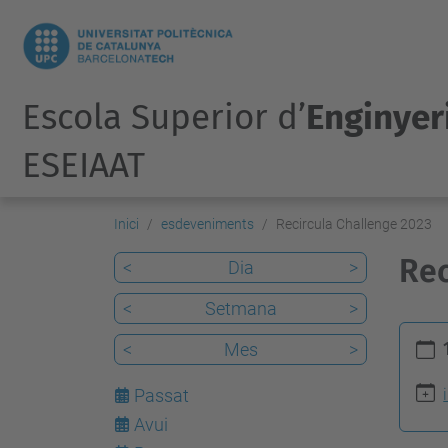
Escola Superior d’
Enginyeri
ESEIAAT
Inici
esdeveniments
Recircula Challenge 2023
Rec
<
Dia
>
<
Setmana
>
h
<
Mes
>
t
t
Passat
p
Avui
8