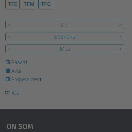
TFE
TFM
TFG
f
i
n
<
Dia
>
g
<
Setmana
>
-
<
Mes
>
s
e
Passat
s
Avui
9
s
Properament
i
o
iCal
n
-
t
On Som
f