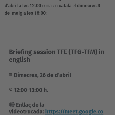
t
d’abril a les 12:00
i una en
català
el
dimecres 3
.
de maig a les 18:00
:
u
p
c
.
e
Briefing session TFE (TFG-TFM) in
d
english
u
/
Dimecres, 26 de d’abril
c
a
12:00-13:00
h.
/
e
Enllaç de la
s
videotrucada:
https://meet.google.co