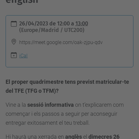
h
26/04/2023
de
12:00
a
13:00
t
(Europe/Madrid / UTC200)
t
https://meet.google.com/oak-zjpu-qdv
p
s
iCal
:
/
El proper quadrimestre tens previst matricular-te
/
del TFE (TFG o TFM)?
e
s
Vine a la
sessió informativa
on t’explicarem com
e
començar i els passos a seguir per aconseguir
i
entregar exitosament el teu treball.
a
a
Hi haurà una xerrada en
anglès
el
dimecres 26