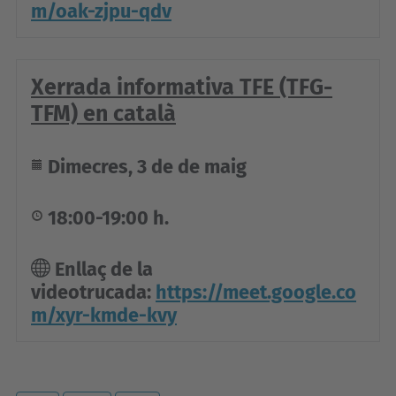
d
m/oak-zjpu-qdv
e
v
Xerrada informativa TFE (TFG-
e
n
TFM) en català
i
m
Dimecres, 3 de de maig
e
n
18:00-19:00
h.
t
s
Enllaç de la
/
videotrucada:
https://meet.google.co
m/xyr-kmde-kvy
b
r
i
e