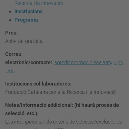
Recerca i la innovació
e
Inscripcions
s
Programa
d
e
Preu:
v
Activitat gratuïta
e
n
Correu
i
electrònic/contacte:
sotsdir.promocio.eseiaat@upc
m
.edu
e
Institucions col·laboradores:
n
Fundació Catalana per a la Recerca i la Innovació
t
s
Notes/informació addicional: (hi haurà procés de
/
selecció, etc.).
2
Les inscripcions, i els criteris de selecció/exclusió, es
0