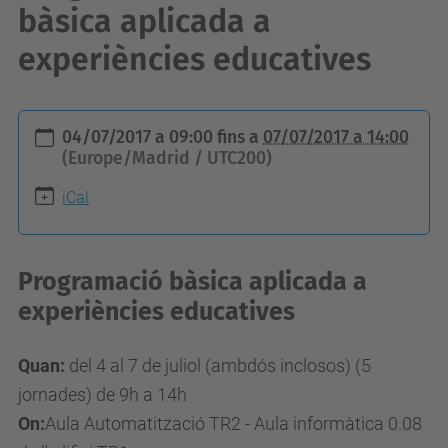
bàsica aplicada a
experiències educatives
h
04/07/2017 a 09:00
fins a
07/07/2017 a 14:00
t
(Europe/Madrid / UTC200)
t
iCal
p
s
:
Programació bàsica aplicada a
/
experiències educatives
/
e
Quan:
del 4 al 7 de
juliol (ambdós inclosos) (5
s
jornades) de 9h a 14h
e
On:
Aula Automatització TR2 - Aula informàtica 0.08
i