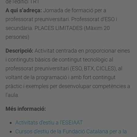
de l'edifici TR1
a
A qui s’adreça:
Jornada de formació per a
a
professorat preuniversitari. Professorat d'ESO i
t
secundària. PLACES LIMITADES (Màxim 20
.
persones)
u
Descripció:
Activitat centrada en proporcionar eines
p
i continguts bàsics de contingut tecnològic al
c
professorat preuniversitari (ESO, BTX, CICLES), al
.
voltant de la programació i amb fort contingut
e
pràctic i exemples per desenvolupar competències a
d
l'aula.
u
/
Més informació:
c
Activitats d'estiu a l'ESEIAAT
a
Cursos d’estiu de la Fundació Catalana per a la
/