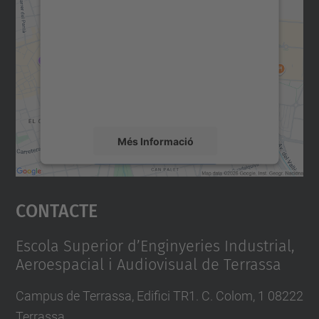
consentiment per carregar el
servei Google Maps!
Utilitzem un servei de tercers per incrustar
contingut del mapa que pugui recollir dades
sobre la vostra activitat. Reviseu-ne els
detalls i accepteu el servei per veure el
mapa.
Més Informació
Accepta
Contacte
powered by
Usercentrics Consent
Management Platform
Escola Superior d’Enginyeries Industrial,
Aeroespacial i Audiovisual de Terrassa
Campus de Terrassa, Edifici TR1. C. Colom, 1 08222
Terrassa