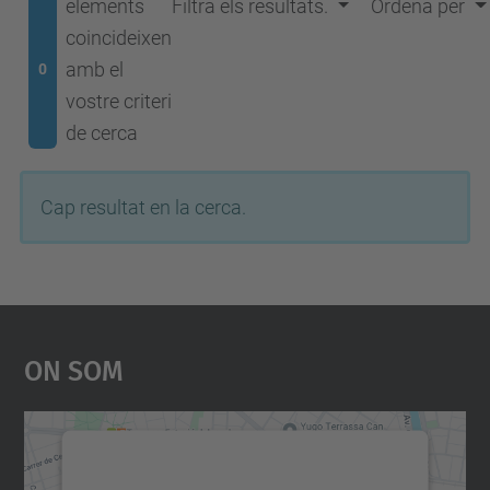
elements
Filtra els resultats.
Ordena per
coincideixen
amb el
0
vostre criteri
de cerca
Cap resultat en la cerca.
On Som
Necessitem el vostre