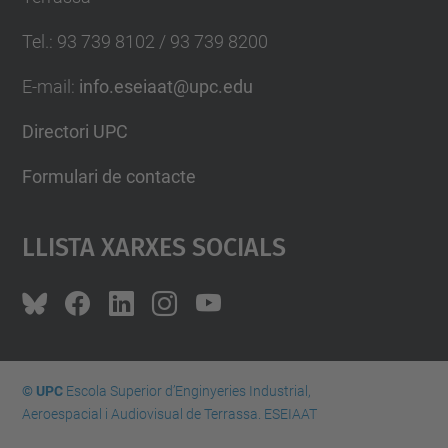
Tel.
:
93 739 8102 / 93 739 8200
E-mail
:
info.eseiaat@upc.edu
Directori UPC
Formulari de contacte
Llista Xarxes Socials
© UPC
Escola Superior d’Enginyeries Industrial,
Aeroespacial i Audiovisual de Terrassa. ESEIAAT