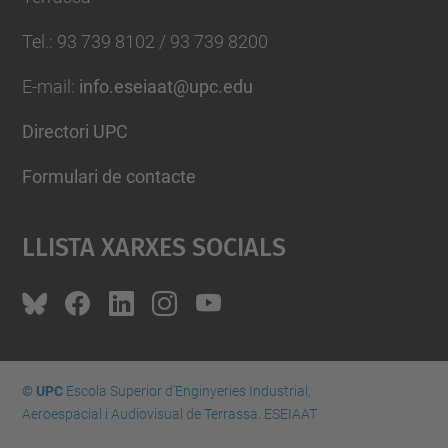
Tel.
:
93 739 8102 / 93 739 8200
E-mail
:
info.eseiaat@upc.edu
Directori UPC
Formulari de contacte
Llista Xarxes Socials
© UPC
Escola Superior d’Enginyeries Industrial,
Aeroespacial i Audiovisual de Terrassa. ESEIAAT