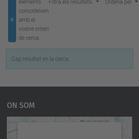
elements
Filtra els resultats.
Ordena per
coincideixen
amb el
0
vostre criteri
de cerca
Cap resultat en la cerca.
On Som
Necessitem el vostre