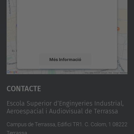
consentiment per carregar el
servei Google Maps!
Utilitzem un servei de tercers per incrustar
contingut del mapa que pugui recollir dades
sobre la vostra activitat. Reviseu-ne els
detalls i accepteu el servei per veure el
mapa.
Més Informació
Accepta
Contacte
powered by
Usercentrics Consent
Management Platform
Escola Superior d’Enginyeries Industrial,
Aeroespacial i Audiovisual de Terrassa
Campus de Terrassa, Edifici TR1. C. Colom, 1 08222
Terrassa