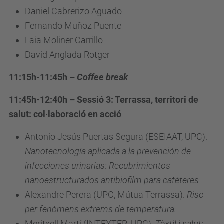
Daniel Cabrerizo Aguado
Fernando Muñoz Puente
Laia Moliner Carrillo
David Anglada Rotger
11:15h-11:45h –
Coffee break
11:45h-12:40h – Sessió 3: Terrassa, territori de
salut: col·laboració en acció
Antonio Jesús Puertas Segura (ESEIAAT, UPC).
Nanotecnología aplicada a la prevención de
infecciones urinarias: Recubrimientos
nanoestructurados antibiofilm para catéteres
Alexandre Perera (UPC, Mútua Terrassa).
Risc
per fenòmens extrems de temperatura.
Meritxell Martí (INTEXTER, UPC).
Tèxtil i salut: