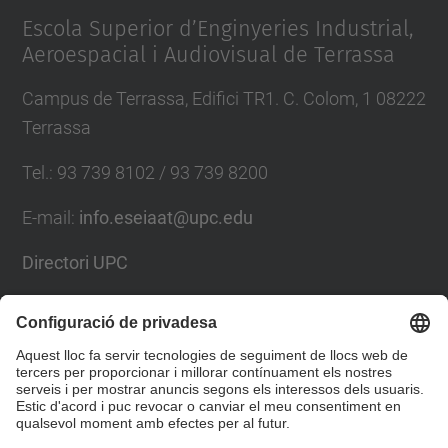
Escola Superior d’Enginyeries Industrial,
Aeroespacial i Audiovisual de Terrassa
Campus de Terrassa, Edifici TR1. C. Colom, 1 08222
Terrassa
Tel.
:
93 739 8102 / 93 739 8200
E-mail
:
info.eseiaat@upc.edu
Directori UPC
Formulari de contacte
Llista Xarxes Socials