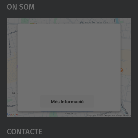
On Som
Necessitem el vostre
consentiment per carregar el
servei Google Maps!
Utilitzem un servei de tercers per incrustar
contingut del mapa que pugui recollir dades
sobre la vostra activitat. Reviseu-ne els
detalls i accepteu el servei per veure el
mapa.
Més Informació
Accepta
Contacte
powered by
Usercentrics Consent
Management Platform