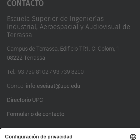
Contacto
Management Platform
Escuela Superior de Ingenierías
Industrial, Aeroespacial y Audiovisual de
Terrassa
Campus de Terrassa, Edificio TR1. C. Colom, 1
08222 Terrassa
Tel.
:
93 739 8102 / 93 739 8200
Correo
:
info.eseiaat@upc.edu
Directorio UPC
Formulario de contacto
Lista Redes Sociales