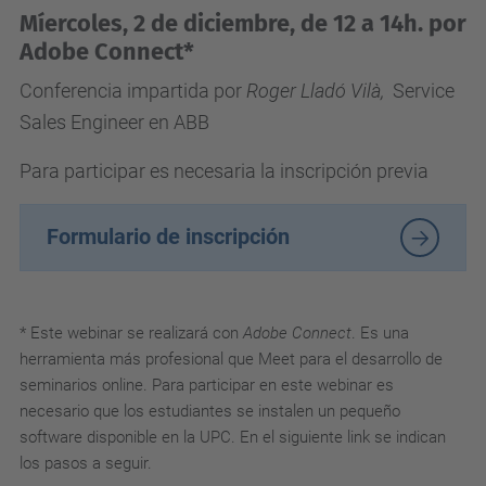
Míercoles, 2 de diciembre, de 12 a 14h. por
/
Adobe Connect*
e
v
Conferencia impartida por
Roger Lladó Vilà,
Service
e
Sales Engineer en ABB
n
Para participar es necesaria la inscripción previa
t
o
Formulario de inscripción
s
/
w
* Este webinar se realizará con
Adobe Connect
. Es una
e
herramienta más profesional que Meet para el desarrollo de
b
seminarios online. Para participar en este webinar es
i
necesario que los estudiantes se instalen un pequeño
n
software disponible en la UPC. En el siguiente link se indican
a
los pasos a seguir.