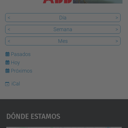
-
h
<
Día
>
i
<
Semana
>
d
r
<
Mes
>
a
Pasados
u
Hoy
7
l
Próximos
i
c
iCal
a
s
-
Dónde Estamos
u
n