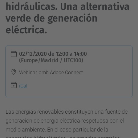
hidráulicas. Una alternativa
verde de generación
eléctrica.
h
02/12/2020
de
12:00
a
14:00
t
(Europe/Madrid / UTC100)
t
Webinar, amb Adobe Connect
p
s
iCal
:
/
Las energías renovables constituyen una fuente de
/
generación de energía eléctrica respetuosa con el
e
medio ambiente. En el caso particular de la
s