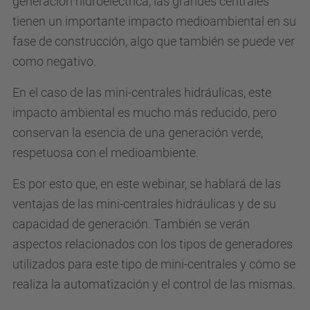
generación hidroeléctrica, las grandes centrales
e
tienen un importante impacto medioambiental en su
i
fase de construcción, algo que también se puede ver
a
como negativo.
a
t
En el caso de las mini-centrales hidráulicas, este
.
impacto ambiental es mucho más reducido, pero
u
conservan la esencia de una generación verde,
p
respetuosa con el medioambiente.
c
.
Es por esto que, en este webinar, se hablará de las
e
ventajas de las mini-centrales hidráulicas y de su
d
capacidad de generación. También se verán
u
aspectos relacionados con los tipos de generadores
/
utilizados para este tipo de mini-centrales y cómo se
e
realiza la automatización y el control de las mismas.
s