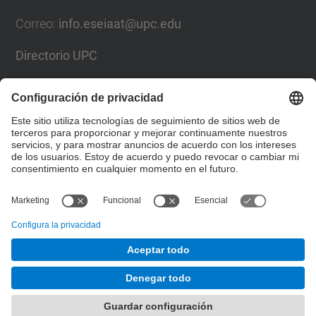
Correo
:
info.eseiaat@upc.edu
Directorio UPC
Formulario de contacto
Lista Redes Sociales
© UPC
Escuela Superior de Ingenierías Industriales,
Aeroespacial y Audiovisual de Terrassa. ESEIAAT
Desarrollado con