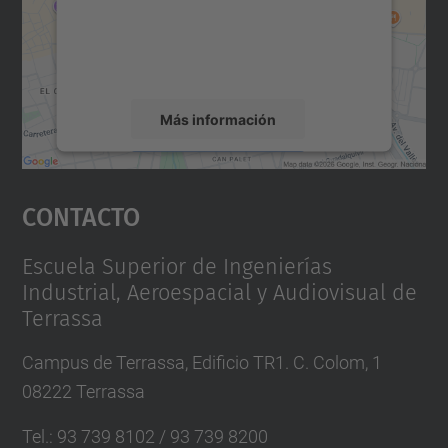
incrustar contenido de mapas que puede
recopilar datos sobre su actividad. Le
rogamos que revise los detalles y acepte el
servicio para ver este mapa.
Más información
Aceptar
Contacto
powered by
Usercentrics Consent
Management Platform
Escuela Superior de Ingenierías
Industrial, Aeroespacial y Audiovisual de
Terrassa
Campus de Terrassa, Edificio TR1. C. Colom, 1
08222 Terrassa
Tel.
:
93 739 8102 / 93 739 8200